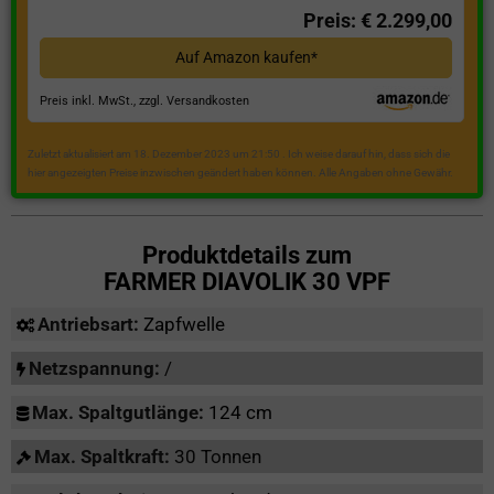
Preis: € 2.299,00
Auf Amazon kaufen*
Preis inkl. MwSt., zzgl. Versandkosten
Zuletzt aktualisiert am 18. Dezember 2023 um 21:50 . Ich weise darauf hin, dass sich die
hier angezeigten Preise inzwischen geändert haben können. Alle Angaben ohne Gewähr.
Produktdetails zum
FARMER DIAVOLIK 30 VPF
Antriebsart:
Zapfwelle
Netzspannung:
/
Max. Spaltgutlänge:
124 cm
Max. Spaltkraft:
30 Tonnen