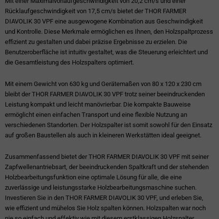
Mit einer Maximalvorlaufgeschwindigkeit von 20,2 cm/s und einer
Rücklaufgeschwindigkeit von 17,5 cm/s bietet der THOR FARMER
DIAVOLIK 30 VPF eine ausgewogene Kombination aus Geschwindigkeit
und Kontrolle. Diese Merkmale ermöglichen es Ihnen, den Holzspaltprozess
effizient zu gestalten und dabei präzise Ergebnisse zu erzielen. Die
Benutzeroberfläche ist intuitiv gestaltet, was die Steuerung erleichtert und
die Gesamtleistung des Holzspalters optimiert.
Mit einem Gewicht von 630 kg und Gerätemaßen von 80 x 120 x 230 cm
bleibt der THOR FARMER DIAVOLIK 30 VPF trotz seiner beeindruckenden
Leistung kompakt und leicht manövrierbar. Die kompakte Bauweise
ermöglicht einen einfachen Transport und eine flexible Nutzung an
verschiedenen Standorten. Der Holzspalter ist somit sowohl für den Einsatz
auf großen Baustellen als auch in kleineren Werkstätten ideal geeignet.
Zusammenfassend bietet der THOR FARMER DIAVOLIK 30 VPF mit seiner
Zapfwellenantriebsart, der beeindruckenden Spaltkraft und der stehenden
Holzbearbeitungsfunktion eine optimale Lösung für alle, die eine
zuverlässige und leistungsstarke Holzbearbeitungsmaschine suchen.
Investieren Sie in den THOR FARMER DIAVOLIK 30 VPF, und erleben Sie,
wie effizient und mühelos Sie Holz spalten können. Holzspalten war noch
nie so einfach und effektiv wie mit diesem erstklassigen Holzspalter.