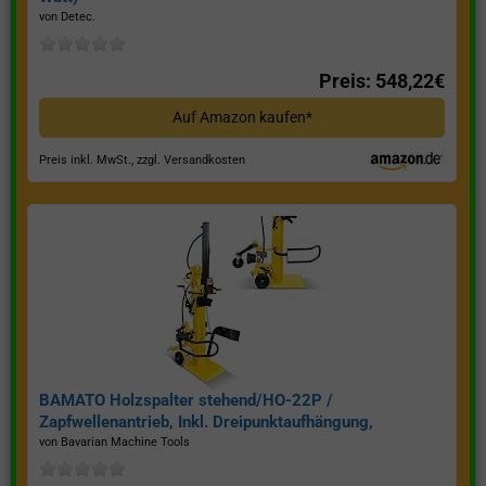
von Detec.
Preis: 548,22€
Auf Amazon kaufen*
Preis inkl. MwSt., zzgl. Versandkosten
BAMATO Holzspalter stehend/HO-22P /
Zapfwellenantrieb, Inkl. Dreipunktaufhängung,
Spaltkraft 22 Tonnen*
von Bavarian Machine Tools