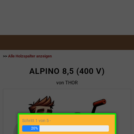
>>
Alle Holzspalter anzeigen
ALPINO 8,5 (400 V)
von THOR
Schritt 1 von 5 -
20%