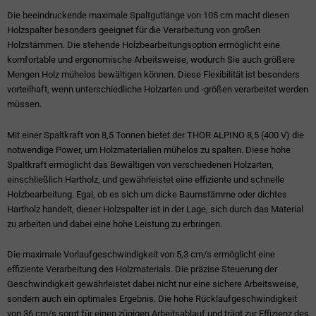
Die beeindruckende maximale Spaltgutlänge von 105 cm macht diesen
Holzspalter besonders geeignet für die Verarbeitung von großen
Holzstämmen. Die stehende Holzbearbeitungsoption ermöglicht eine
komfortable und ergonomische Arbeitsweise, wodurch Sie auch größere
Mengen Holz mühelos bewältigen können. Diese Flexibilität ist besonders
vorteilhaft, wenn unterschiedliche Holzarten und -größen verarbeitet werden
müssen.
Mit einer Spaltkraft von 8,5 Tonnen bietet der THOR ALPINO 8,5 (400 V) die
notwendige Power, um Holzmaterialien mühelos zu spalten. Diese hohe
Spaltkraft ermöglicht das Bewältigen von verschiedenen Holzarten,
einschließlich Hartholz, und gewährleistet eine effiziente und schnelle
Holzbearbeitung. Egal, ob es sich um dicke Baumstämme oder dichtes
Hartholz handelt, dieser Holzspalter ist in der Lage, sich durch das Material
zu arbeiten und dabei eine hohe Leistung zu erbringen.
Die maximale Vorlaufgeschwindigkeit von 5,3 cm/s ermöglicht eine
effiziente Verarbeitung des Holzmaterials. Die präzise Steuerung der
Geschwindigkeit gewährleistet dabei nicht nur eine sichere Arbeitsweise,
sondern auch ein optimales Ergebnis. Die hohe Rücklaufgeschwindigkeit
von 36 cm/s sorgt für einen zügigen Arbeitsablauf und trägt zur Effizienz des