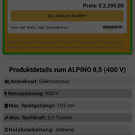
Preis: € 2.299,00
Auf Amazon kaufen*
Preis inkl. MwSt., zzgl. Versandkosten
Zuletzt aktualisiert am 18. Dezember 2023 um 21:50 . Ich weise darauf hin, dass sich die
hier angezeigten Preise inzwischen geändert haben können. Alle Angaben ohne Gewähr.
Produktdetails zum
ALPINO 8,5 (400 V)
Antriebsart:
Elektromotor
Netzspannung:
400 V
Max. Spaltgutlänge:
105 cm
Max. Spaltkraft:
8,5 Tonnen
Holzbearbeitung:
stehend