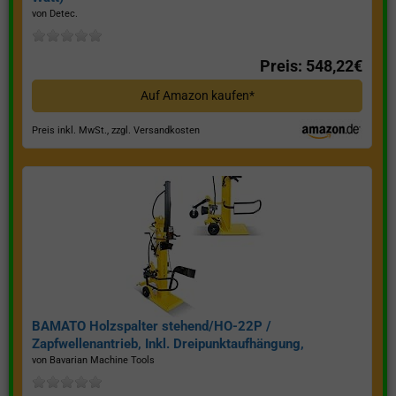
von Detec.
Preis: 548,22€
Auf Amazon kaufen*
Preis inkl. MwSt., zzgl. Versandkosten
BAMATO Holzspalter stehend/HO-22P /
Zapfwellenantrieb, Inkl. Dreipunktaufhängung,
Spaltkraft 22 Tonnen*
von Bavarian Machine Tools