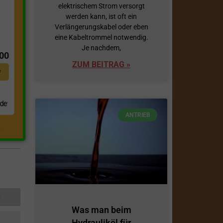
elektrischem Strom versorgt
werden kann, ist oft ein
Verlängerungskabel oder eben
t
eine Kabeltrommel notwendig.
Je nachdem,
,00
ZUM BEITRAG »
*
ANTRIEB
.
s
Was man beim
Hydrauliköl für