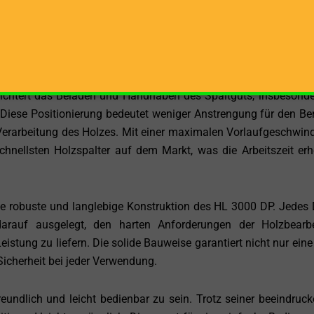
tung. Dies ermöglicht es dem HL 3000 DP, in einer Vielza
bis zum Wald, und garantiert dabei stets maximale Effizie
iner Stromquelle haben oder nicht, dieser Holzspalter ist
ichtert das Beladen und Handhaben des Spaltguts, insbesonde
Diese Positionierung bedeutet weniger Anstrengung für den Be
 Verarbeitung des Holzes. Mit einer maximalen Vorlaufgeschwind
hnellsten Holzspalter auf dem Markt, was die Arbeitszeit erh
ie robuste und langlebige Konstruktion des HL 3000 DP. Jedes D
rauf ausgelegt, den harten Anforderungen der Holzbearb
stung zu liefern. Die solide Bauweise garantiert nicht nur eine
Sicherheit bei jeder Verwendung.
undlich und leicht bedienbar zu sein. Trotz seiner beeindruc