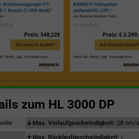
c Notstromaggregat DT-
BAMATO Holzspalter
-1 Benzin (7.000 Watt)*
stehend/HO-22P /
Zapfwellenantrieb, Inkl.
ec.
von Bavarian Machine Tools
Dreipunktaufhängung, Spaltkraf
22 Tonnen*
Preis: 548,22€
Preis: € 2.299
Auf Amazon kaufen*
Auf Amazon kaufen
nkl. MwSt., zzgl. Versandkosten
Preis inkl. MwSt., zzgl. Versandkosten
in, dass sich die hier angezeigten Preise inzwischen geändert haben können. Alle Angaben ohne Gewähr
ails zum
HL 3000 DP
welle
Max. Vorlaufgeschwindigkeit:
28 cm/
Max. Rücklaufgeschwindigkeit:
/