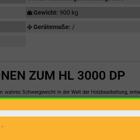
Gewicht:
900 kg
Gerätemaße:
/
NEN ZUM HL 3000 DP
n wahres Schwergewicht in der Welt der Holzbearbeitung, entw
 Leichtigkeit zu meistern. Mit seiner beeindruckenden Spaltkra
zu einer Länge von 110 cm zu bearbeiten, ist dieser Holzspalt
an Holz effizient und mühelos spalten müssen.
n aus einem leistungsstarken Elektromotor und einer Zapfwelle, 