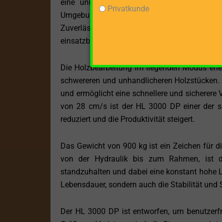
eine unübertroffene Flexibilität und Leis
Privatkunde
Umgebungen zu arbeiten, von der Werkstatt 
Zuverlässigkeit. Egal, ob Sie Zugang zu e
einsatzbereit.
Die Holzbearbeitung im liegenden Modus erle
schwereren und unhandlicheren Holzstücken. 
und ermöglicht eine schnellere und sicherere
von 28 cm/s ist der HL 3000 DP einer der sc
reduziert und die Produktivität steigert.
Das Gewicht von 900 kg ist ein Zeichen für d
von der Hydraulik bis zum Rahmen, ist da
standzuhalten und dabei eine konstant hohe Lei
Lebensdauer, sondern auch die Stabilität und 
Der HL 3000 DP ist entworfen, um benutzerfre