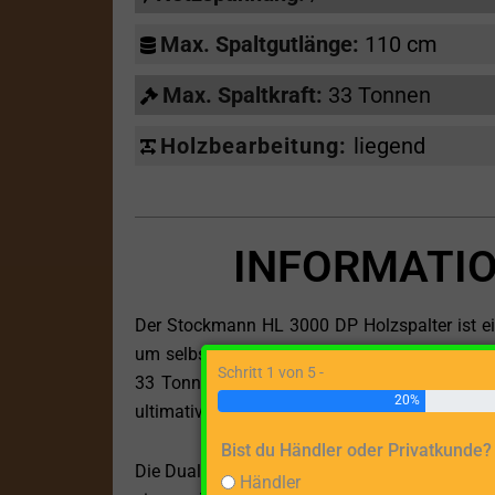
Max. Spaltgutlänge:
110 cm
Max. Spaltkraft:
33 Tonnen
Holzbearbeitung:
liegend
INFORMATIO
Der Stockmann HL 3000 DP Holzspalter ist ei
um selbst die anspruchsvollsten Aufgaben mit
Schritt 1 von 5 -
33 Tonnen und der Fähigkeit, Holzstücke bis 
20%
ultimative Lösung für alle, die große Mengen 
Bist du Händler oder Privatkunde?
Die Dual-Antriebstechnologie, eine Kombinatio
Händler