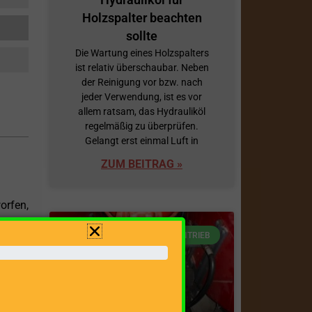
Holzspalter beachten
sollte
Die Wartung eines Holzspalters
ist relativ überschaubar. Neben
der Reinigung vor bzw. nach
jeder Verwendung, ist es vor
allem ratsam, das Hydrauliköl
regelmäßig zu überprüfen.
Gelangt erst einmal Luft in
ZUM BEITRAG »
orfen,
ft von
ANTRIEB
er die
bietet