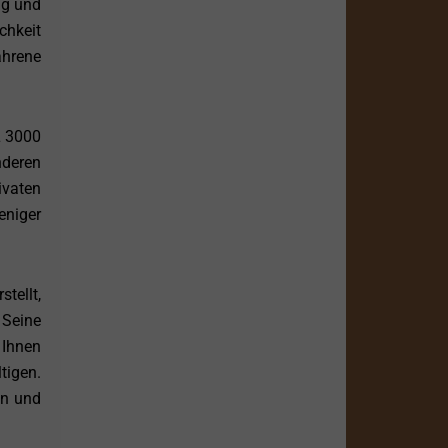
ng und
chkeit
ahrene
L 3000
nderen
ivaten
eniger
tellt,
 Seine
 Ihnen
tigen.
en und