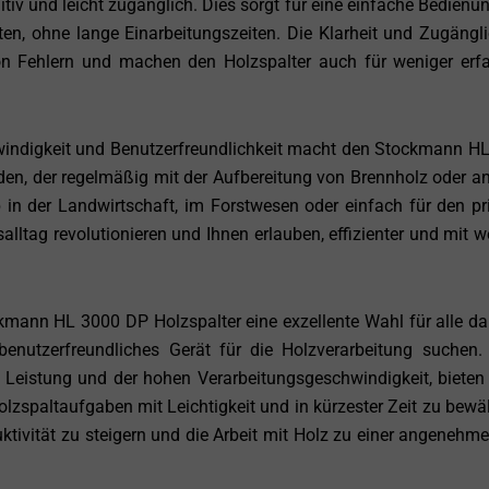
tiv und leicht zugänglich. Dies sorgt für eine einfache Bedienu
iten, ohne lange Einarbeitungszeiten. Die Klarheit und Zugängli
on Fehlern und machen den Holzspalter auch für weniger erf
windigkeit und Benutzerfreundlichkeit macht den Stockmann H
en, der regelmäßig mit der Aufbereitung von Brennholz oder a
b in der Landwirtschaft, im Forstwesen oder einfach für den pr
salltag revolutionieren und Ihnen erlauben, effizienter und mit w
mann HL 3000 DP Holzspalter eine exzellente Wahl für alle dars
 benutzerfreundliches Gerät für die Holzverarbeitung suchen.
n Leistung und der hohen Verarbeitungsgeschwindigkeit, bieten
lzspaltaufgaben mit Leichtigkeit und in kürzester Zeit zu bewäl
ktivität zu steigern und die Arbeit mit Holz zu einer angenehm