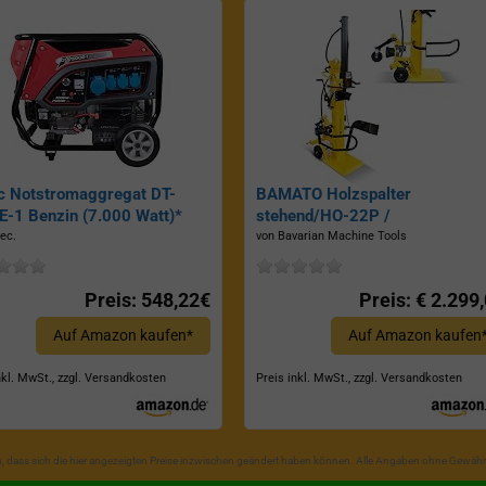
c Notstromaggregat DT-
BAMATO Holzspalter
-1 Benzin (7.000 Watt)*
stehend/HO-22P /
Zapfwellenantrieb, Inkl.
ec.
von Bavarian Machine Tools
Dreipunktaufhängung, Spaltkraf
22 Tonnen*
Preis: 548,22€
Preis: € 2.299
Auf Amazon kaufen*
Auf Amazon kaufen
nkl. MwSt., zzgl. Versandkosten
Preis inkl. MwSt., zzgl. Versandkosten
in, dass sich die hier angezeigten Preise inzwischen geändert haben können. Alle Angaben ohne Gewähr