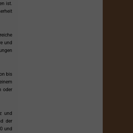
n ist.
erheit
reiche
re und
gungen
on bis
 einem
n oder
nz und
nd der
10 und