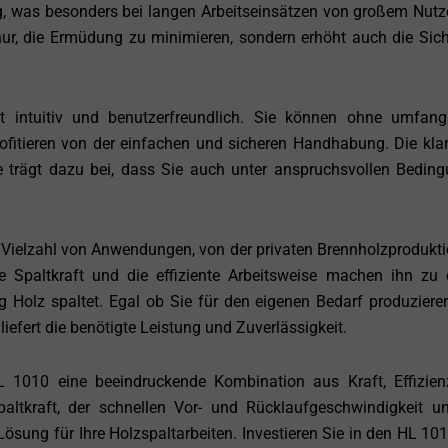
ng, was besonders bei langen Arbeitseinsätzen von großem Nutze
nur, die Ermüdung zu minimieren, sondern erhöht auch die Sich
intuitiv und benutzerfreundlich. Sie können ohne umfang
ofitieren von der einfachen und sicheren Handhabung. Die kla
e trägt dazu bei, dass Sie auch unter anspruchsvollen Bedin
e Vielzahl von Anwendungen, von der privaten Brennholzprodukti
e Spaltkraft und die effiziente Arbeitsweise machen ihn zu
g Holz spaltet. Egal ob Sie für den eigenen Bedarf produziere
efert die benötigte Leistung und Zuverlässigkeit.
1010 eine beeindruckende Kombination aus Kraft, Effizie
Spaltkraft, der schnellen Vor- und Rücklaufgeschwindigkeit u
Lösung für Ihre Holzspaltarbeiten. Investieren Sie in den HL 10