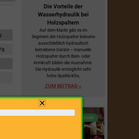
Die Vorteile der
Wasserhydraulik bei
Holzspaltern
Auf dem Markt gibt es im
s
Segment der Holzspalter beinahe
ausschließlich hydraulisch
/s
betriebene Geräte – manuelle
Holzspalter durch Bein- oder
Armkraft bilden die Ausnahme.
Die Hydraulik ermöglicht sehr
hohe Spaltkräfte,
ZUM BEITRAG »
ZUBEHÖR