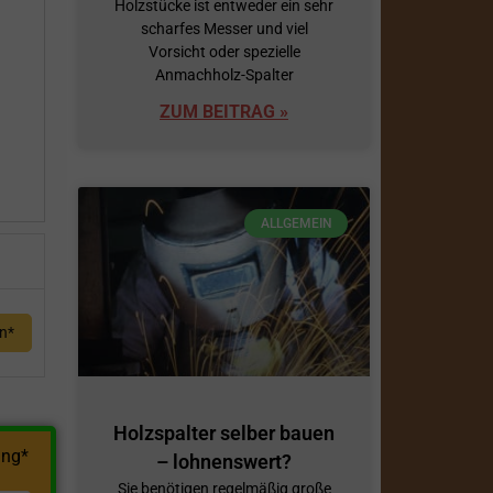
Holzstücke ist entweder ein sehr
scharfes Messer und viel
h
Vorsicht oder spezielle
Anmachholz-Spalter
ZUM BEITRAG »
ALLGEMEIN
en*
Holzspalter selber bauen
ng*
– lohnenswert?
Sie benötigen regelmäßig große