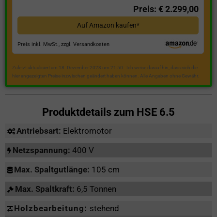
Preis: € 2.299,00
Auf Amazon kaufen*
Preis inkl. MwSt., zzgl. Versandkosten
Zuletzt aktualisiert am 18. Dezember 2023 um 21:50 . Ich weise darauf hin, dass sich die
hier angezeigten Preise inzwischen geändert haben können. Alle Angaben ohne Gewähr.
Produktdetails zum
HSE 6.5
Antriebsart:
Elektromotor
Netzspannung:
400 V
Max. Spaltgutlänge:
105 cm
Max. Spaltkraft:
6,5 Tonnen
Holzbearbeitung:
stehend