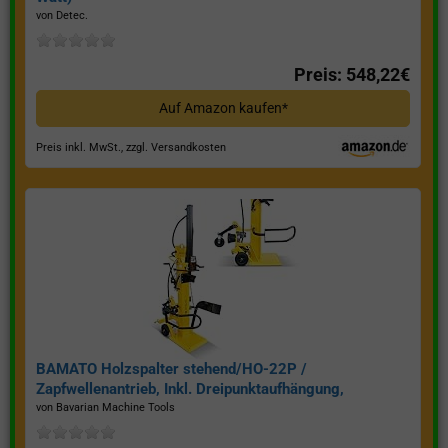
von Detec.
Preis: 548,22€
Auf Amazon kaufen*
Preis inkl. MwSt., zzgl. Versandkosten
BAMATO Holzspalter stehend/HO-22P /
Zapfwellenantrieb, Inkl. Dreipunktaufhängung,
Spaltkraft 22 Tonnen*
von Bavarian Machine Tools