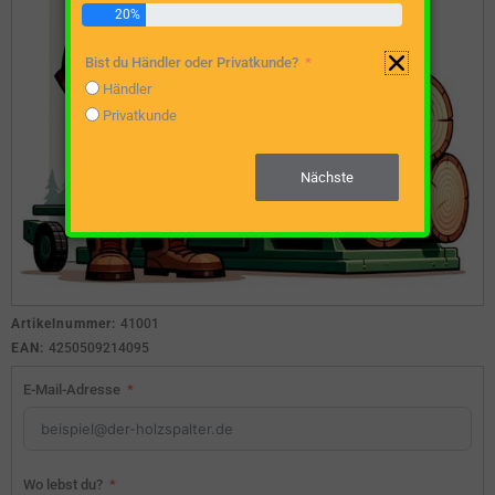
20%
Bist du Händler oder Privatkunde?
Händler
Privatkunde
Nächste
Artikelnummer:
41001
EAN:
4250509214095
E-Mail-Adresse
Wo lebst du?