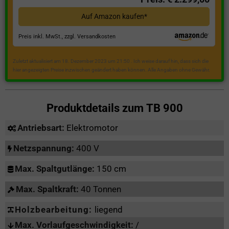
Auf Amazon kaufen*
Preis inkl. MwSt., zzgl. Versandkosten
Zuletzt aktualisiert am 18. Dezember 2023 um 21:50 . Ich weise darauf hin, dass sich die
hier angezeigten Preise inzwischen geändert haben können. Alle Angaben ohne Gewähr.
Produktdetails zum
TB 900
Antriebsart:
Elektromotor
Netzspannung:
400 V
Max. Spaltgutlänge:
150 cm
Max. Spaltkraft:
40 Tonnen
Holzbearbeitung:
liegend
Max. Vorlaufgeschwindigkeit:
/