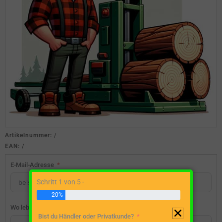
Artikelnummer:
/
EAN:
/
E-Mail-Adresse
Schritt 1 von 5 -
20%
Wo lebst du?
Bist du Händler oder Privatkunde?