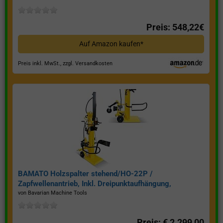
Preis: 548,22€
Auf Amazon kaufen*
Preis inkl. MwSt., zzgl. Versandkosten
BAMATO Holzspalter stehend/HO-22P /
Zapfwellenantrieb, Inkl. Dreipunktaufhängung,
Spaltkraft 22 Tonnen*
von Bavarian Machine Tools
Preis: € 2.299,00