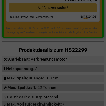
Auf Amazon kaufen*
Preis inkl. MwSt., zzgl. Versandkosten
Zuletzt aktualisiert am 18. Dezember 2023 um 21:50 . Ich weise darauf hin, dass sich die
hier angezeigten Preise inzwischen geändert haben können. Alle Angaben ohne Gewähr.
Produktdetails zum
HS22299
Antriebsart:
Verbrennungsmotor
Netzspannung:
/
Max. Spaltgutlänge:
100 cm
Max. Spaltkraft:
22 Tonnen
Holzbearbeitung:
stehend
Max. Vorlaufgeschwindigkeit:
/