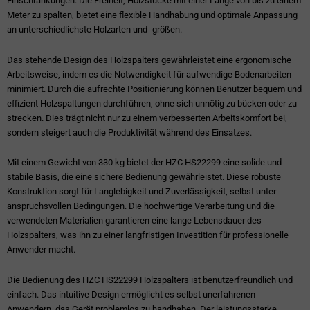
Einschränkungen. Die Freiheit, Holzstücke mit einer Länge von bis zu einem
Meter zu spalten, bietet eine flexible Handhabung und optimale Anpassung
an unterschiedlichste Holzarten und -größen.
Das stehende Design des Holzspalters gewährleistet eine ergonomische
Arbeitsweise, indem es die Notwendigkeit für aufwendige Bodenarbeiten
minimiert. Durch die aufrechte Positionierung können Benutzer bequem und
effizient Holzspaltungen durchführen, ohne sich unnötig zu bücken oder zu
strecken. Dies trägt nicht nur zu einem verbesserten Arbeitskomfort bei,
sondern steigert auch die Produktivität während des Einsatzes.
Mit einem Gewicht von 330 kg bietet der HZC HS22299 eine solide und
stabile Basis, die eine sichere Bedienung gewährleistet. Diese robuste
Konstruktion sorgt für Langlebigkeit und Zuverlässigkeit, selbst unter
anspruchsvollen Bedingungen. Die hochwertige Verarbeitung und die
verwendeten Materialien garantieren eine lange Lebensdauer des
Holzspalters, was ihn zu einer langfristigen Investition für professionelle
Anwender macht.
Die Bedienung des HZC HS22299 Holzspalters ist benutzerfreundlich und
einfach. Das intuitive Design ermöglicht es selbst unerfahrenen
Anwendern, das Gerät problemlos zu handhaben. Der leistungsstarke