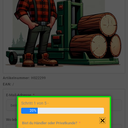
Artikelnummer:
HS22299
EAN:
/
E-Mail-Adresse
Schritt 1 von 5 -
20%
Wo lebst du?
Bist du Händler oder Privatkunde?