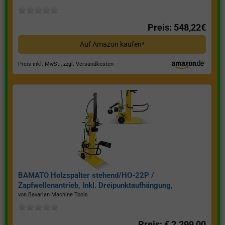
Preis: 548,22€
Auf Amazon kaufen*
Preis inkl. MwSt., zzgl. Versandkosten
BAMATO Holzspalter stehend/HO-22P /
Zapfwellenantrieb, Inkl. Dreipunktaufhängung,
Spaltkraft 22 Tonnen*
von Bavarian Machine Tools
Preis: € 2.299,00