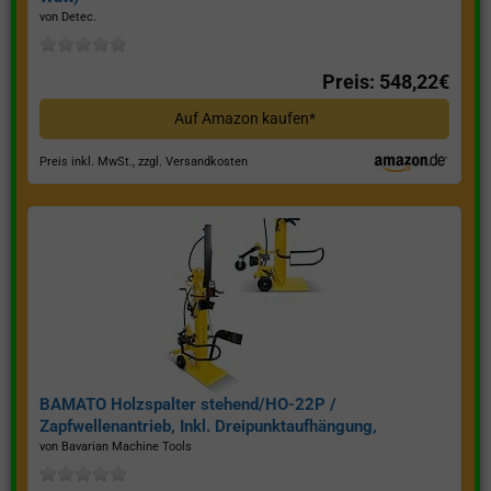
von Detec.
Preis: 548,22€
Auf Amazon kaufen*
Preis inkl. MwSt., zzgl. Versandkosten
BAMATO Holzspalter stehend/HO-22P /
Zapfwellenantrieb, Inkl. Dreipunktaufhängung,
Spaltkraft 22 Tonnen*
von Bavarian Machine Tools