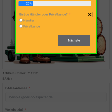
20%
Bist du Händler oder Privatkunde?
Händler
Privatkunde
Nächste
Artikelnummer:
711312
EAN:
/
E-Mail-Adresse
Wo lebst du?