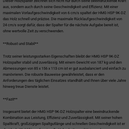
Dieser Holzspalter zeichnet sich nicht nur durch seine beeindruckende Kraft
aus, sondern auch durch seine Geschwindigkeit und Effizienz. Mit einer
maximalen Vorlaufgeschwindigkeit von 6 cm/s spaltet der HMG HSP 9K-DZ
das Holz schnell und präzise. Die maximale Rücklaufgeschwindigkeit von
24 cm/s sorgt dafür, dass der Spalter für die nächste Aufgabe bereit ist,
ohne wertvolle Zeit zu verschwenden.
**Robust und Stabil**
Trotz seiner leistungsstarken Eigenschaften bleibt der HMG HSP 9K-DZ
Holzspalter stabil und zuverlässig. Mit einem Gewicht von 187 kg und den
Abmessungen von 85 x 156 x 113 cm ist er gut ausbalanciert und einfach zu
manövrieren. Die robuste Bauweise gewährleistet, dass er den
Anforderungen des täglichen Einsatzes standhält und Ihnen über viele Jahre
hinweg treue Dienste leistet.
**Fazit**
Insgesamt bietet der HMG HSP 9K-DZ Holzspalter eine beeindruckende
Kombination aus Leistung, Effizienz und Zuverlässigkeit. Mit seiner hohen
Spaltkraft, großzügigen Spaltgutlänge und schnellen Geschwindigkeit ist er