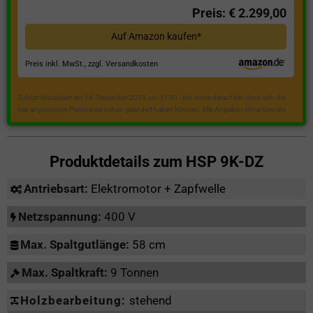
Preis: € 2.299,00
Auf Amazon kaufen*
Preis inkl. MwSt., zzgl. Versandkosten
Zuletzt aktualisiert am 18. Dezember 2023 um 21:50 . Ich weise darauf hin, dass sich die
hier angezeigten Preise inzwischen geändert haben können. Alle Angaben ohne Gewähr.
Produktdetails zum
HSP 9K-DZ
Antriebsart:
Elektromotor + Zapfwelle
Netzspannung:
400 V
Max. Spaltgutlänge:
58 cm
Max. Spaltkraft:
9 Tonnen
Holzbearbeitung:
stehend