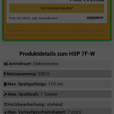
Auf Amazon kaufen*
Preis inkl. MwSt., zzgl. Versandkosten
Zuletzt aktualisiert am 18. Dezember 2023 um 21:50 . Ich weise darauf hin, dass sich die
hier angezeigten Preise inzwischen geändert haben können. Alle Angaben ohne Gewähr.
Produktdetails zum
HSP 7F-W
Antriebsart:
Elektromotor
Netzspannung:
230 V
Max. Spaltgutlänge:
110 cm
Max. Spaltkraft:
7 Tonnen
Holzbearbeitung:
stehend
Max. Vorlaufgeschwindigkeit:
7 cm/s