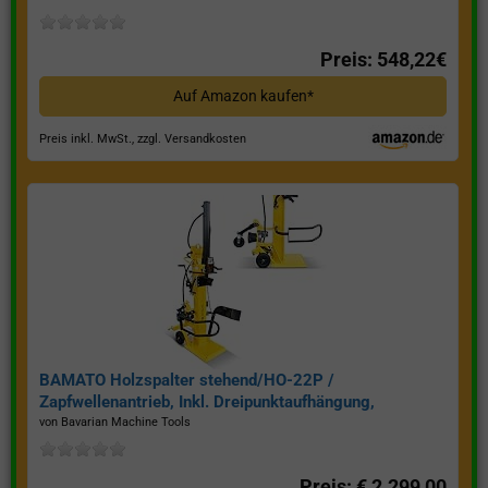
Preis: 548,22€
Auf Amazon kaufen*
Preis inkl. MwSt., zzgl. Versandkosten
BAMATO Holzspalter stehend/HO-22P /
Zapfwellenantrieb, Inkl. Dreipunktaufhängung,
Spaltkraft 22 Tonnen*
von Bavarian Machine Tools
Preis: € 2.299,00