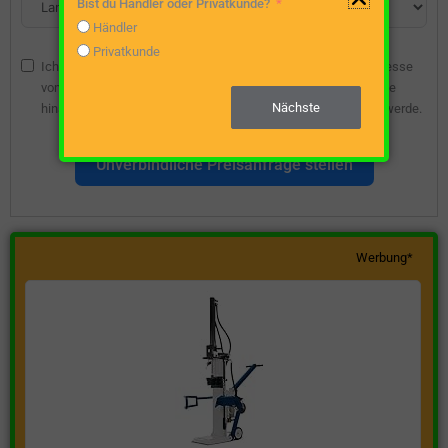
Bist du Händler oder Privatkunde?
Händler
Privatkunde
Ich bin damit einverstanden, dass die angegebene E-Mail-Adresse
vom Webseitenbetreiber gespeichert wird, damit ich über diese
Nächste
hinsichtlich eines unverbindlichen Preisangebots kontaktiert werde.
Unverbindliche Preisanfrage stellen
Werbung*