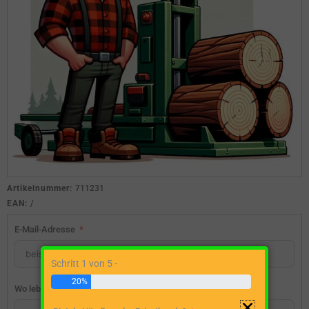
Artikelnummer:
711231
EAN:
/
E-Mail-Adresse
Schritt 1 von 5 -
20%
Wo lebst du?