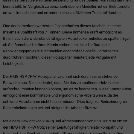
dass das Gerät die erforderliche Leistung für das Spalten von Holzstämmen
bereitstellt. Im Vergleich zu benzinbetriebenen Modellen ist ein Elektromotor
umweltfreundlicher und erfordert keine zusätzlichen Treibstoffkosten.
Eine der bemerkenswertesten Eigenschaften dieses Modells ist seine
maximale Spaltkraft von 7 Tonnen. Diese immense Kraft ermöglicht es
Ihnen, auch die widerstandsfähigsten Holzstücke mühelos zu spalten. Egal,
ob Sie Brennholz für Ihren Kamin vorbereiten, Holz für Bau- oder
Renovierungsprojekte zuschneiden oder professionelle Holzarbeiten
durchführen möchten, dieser Holzspalter meistert jede Aufgabe mit
Leichtigkeit.
Der HMG HSP 7F-W Holzspalter zeichnet sich durch seine stehende
Bauweise aus. Dies bedeutet, dass Sie das zu spaltende Holz in eine
aufrechte Position bringen können, um es zu bearbeiten. Diese Konstruktion
ermöglicht eine komfortable und ergonomische Arbeitsweise, da Sie
schwere Holzstämme nicht heben müssen. Dies trägt zur Reduzierung von
Rückenbelastungen bei und steigert die Arbeitseffizienz.
Mit einem Gewicht von 204 kg und Abmessungen von 65 x 156 x 93 cm ist
der HMG HSP 7F-W trotz seiner Leistungsfähigkeit relativ kompakt und
transportabel. Dank der integrierten Transporträder können Sie das Gerät