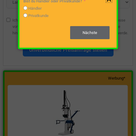
Bist du Händler oder Privatkunde?
Händler
Privatkunde
Ich bin damit einverstanden, dass die angegebene E-Mail-Adresse
vom Webseitenbetreiber gespeichert wird, damit ich über diese
Nächste
hinsichtlich eines unverbindlichen Preisangebots kontaktiert werde.
Unverbindliche Preisanfrage stellen
Werbung*