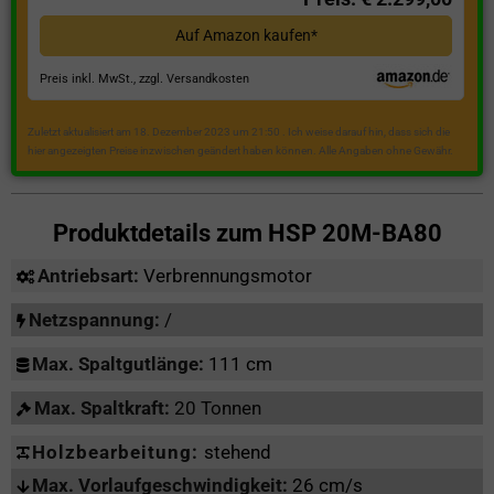
Auf Amazon kaufen*
Preis inkl. MwSt., zzgl. Versandkosten
Zuletzt aktualisiert am 18. Dezember 2023 um 21:50 . Ich weise darauf hin, dass sich die
hier angezeigten Preise inzwischen geändert haben können. Alle Angaben ohne Gewähr.
Produktdetails zum
HSP 20M-BA80
Antriebsart:
Verbrennungsmotor
Netzspannung:
/
Max. Spaltgutlänge:
111 cm
Max. Spaltkraft:
20 Tonnen
Holzbearbeitung:
stehend
Max. Vorlaufgeschwindigkeit:
26 cm/s