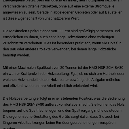
Energiequelle bietet. Dies ermöglicht es Ihnen, den Holzspalter flexibel an
verschiedenen Orten einzusetzen, ohne auf eine externe Stromquelle
angewiesen zu sein. Gerade in abgelegenen Gebieten oder auf Baustellen
ist diese Eigenschaft von unschätzbarem Wert.
Die Maximalen Spaltgutlänge von 111 cm sind großzügig bemessen und
ermöglichen es Ihnen, auch sehr lange Holzstämme ohne vorherigen
Zuschnitt zu verarbeiten. Dies ist besonders praktisch, wenn Sie Holz für
den Bau oder andere Projekte verwenden, bei denen lange Holzstücke
benötigt werden.
Mit einer Maximalen Spaltkraft von 20 Tonnen ist der HMG HSP 20M-BA80
ein wahrer Kraftprotz in der Holzspaltung. Egal, ob es sich um Hartholz oder
weiches Holz handelt, dieser Holzspalter bewältigt die Aufgabe mühelos
und effizient, wodurch Ihre Arbeit erheblich erleichtert wird.
Die Holzbearbeitung erfolgt in einer stehenden Position, was die Bedienung
des HMG HSP 20M-BA80 äußerst komfortabel macht. Sie können das Holz
bequem auf die Spaltfläche legen und den Spaltvorgang mühelos steuern.
Die ergonomische Gestaltung des Geräts sorgt dafür, dass Sie auch bei
längeren Arbeitssitzungen keine Ermüdungserscheinungen verspüren
werden.