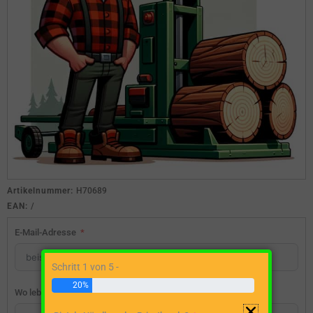
Artikelnummer:
H70689
EAN:
/
E-Mail-Adresse
Schritt 1 von 5 -
20%
Wo lebst du?