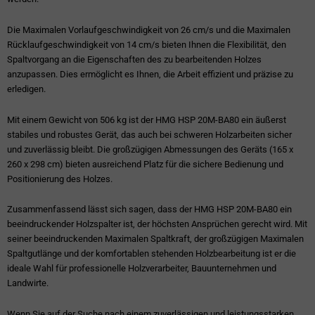
Die Maximalen Vorlaufgeschwindigkeit von 26 cm/s und die Maximalen
Rücklaufgeschwindigkeit von 14 cm/s bieten Ihnen die Flexibilität, den
Spaltvorgang an die Eigenschaften des zu bearbeitenden Holzes
anzupassen. Dies ermöglicht es Ihnen, die Arbeit effizient und präzise zu
erledigen.
Mit einem Gewicht von 506 kg ist der HMG HSP 20M-BA80 ein äußerst
stabiles und robustes Gerät, das auch bei schweren Holzarbeiten sicher
und zuverlässig bleibt. Die großzügigen Abmessungen des Geräts (165 x
260 x 298 cm) bieten ausreichend Platz für die sichere Bedienung und
Positionierung des Holzes.
Zusammenfassend lässt sich sagen, dass der HMG HSP 20M-BA80 ein
beeindruckender Holzspalter ist, der höchsten Ansprüchen gerecht wird. Mit
seiner beeindruckenden Maximalen Spaltkraft, der großzügigen Maximalen
Spaltgutlänge und der komfortablen stehenden Holzbearbeitung ist er die
ideale Wahl für professionelle Holzverarbeiter, Bauunternehmen und
Landwirte.
Wenn Sie auf der Suche nach einem zuverlässigen und leistungsstarken