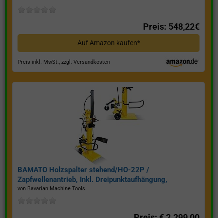
Preis: 548,22€
Auf Amazon kaufen*
Preis inkl. MwSt., zzgl. Versandkosten
BAMATO Holzspalter stehend/HO-22P /
Zapfwellenantrieb, Inkl. Dreipunktaufhängung,
Spaltkraft 22 Tonnen*
von Bavarian Machine Tools
Preis: € 2.299,00