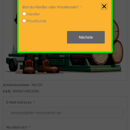
Bist du Händler oder Privatkunde?
Händler
Privatkunde
Nächste
Artikelnummer:
H6120
EAN:
8595614923590
E-Mail-Adresse
Wo lebst du?