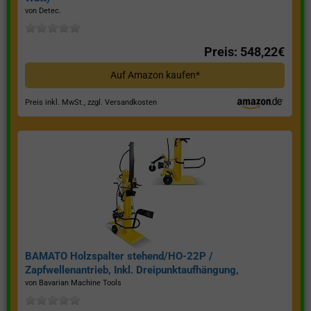
von Detec.
Preis: 548,22€
Auf Amazon kaufen*
Preis inkl. MwSt., zzgl. Versandkosten
BAMATO Holzspalter stehend/HO-22P /
Zapfwellenantrieb, Inkl. Dreipunktaufhängung,
Spaltkraft 22 Tonnen*
von Bavarian Machine Tools