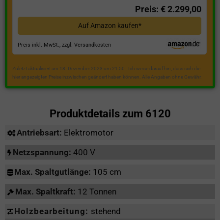
Preis: € 2.299,00
Auf Amazon kaufen*
Preis inkl. MwSt., zzgl. Versandkosten
Zuletzt aktualisiert am 18. Dezember 2023 um 21:50 . Ich weise darauf hin, dass sich die
hier angezeigten Preise inzwischen geändert haben können. Alle Angaben ohne Gewähr.
Produktdetails zum
6120
Antriebsart:
Elektromotor
Netzspannung:
400 V
Max. Spaltgutlänge:
105 cm
Max. Spaltkraft:
12 Tonnen
Holzbearbeitung:
stehend