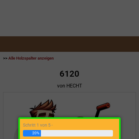
>>
Alle Holzspalter anzeigen
6120
von HECHT
Schritt 1 von 5 -
20%