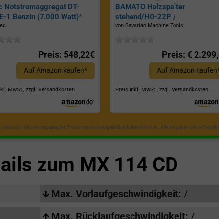
c Notstromaggregat DT-
BAMATO Holzspalter
-1 Benzin (7.000 Watt)*
stehend/HO-22P /
Zapfwellenantrieb, Inkl.
ec.
von Bavarian Machine Tools
Dreipunktaufhängung, Spaltkraf
22 Tonnen*
Preis: 548,22€
Preis: € 2.299
Auf Amazon kaufen*
Auf Amazon kaufen
nkl. MwSt., zzgl. Versandkosten
Preis inkl. MwSt., zzgl. Versandkosten
in, dass sich die hier angezeigten Preise inzwischen geändert haben können. Alle Angaben ohne Gewähr
tails zum
MX 114 CD
Max. Vorlaufgeschwindigkeit:
/
Max. Rücklaufgeschwindigkeit:
/