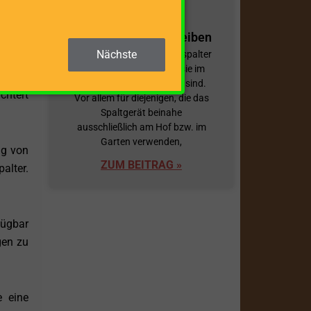
hneten
Holzspalter mit
Stromaggregat betreiben
Nächste
Elektrisch betriebene Holzspalter
stämme
haben den Vorteil, dass sie im
ojekte
Betrieb in der Regel leiser sind.
chtert
Vor allem für diejenigen, die das
Spaltgerät beinahe
ausschließlich am Hof bzw. im
Garten verwenden,
ig von
ZUM BEITRAG »
alter.
fügbar
gen zu
 eine