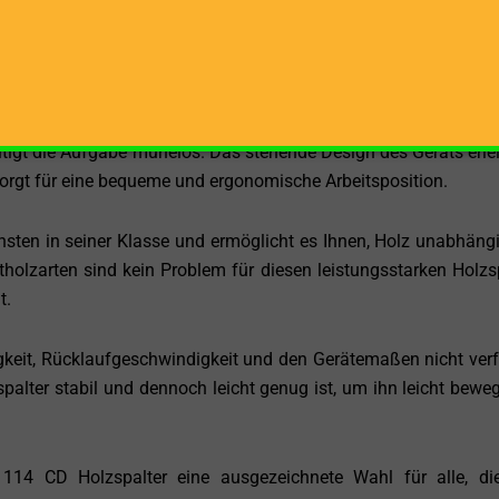
mit Leichtigkeit zu spalten. Dies macht ihn zu einer ausgezeic
zverarbeiter, die bereits Zugang zu solchen Maschinen haben.
eeindruckend und ermöglicht es Ihnen, selbst sehr lange Holz
den Winter vorbereiten oder Holz für Bau- und Handwerkspr
tigt die Aufgabe mühelos. Das stehende Design des Geräts erlei
rgt für eine bequeme und ergonomische Arbeitsposition.
chsten in seiner Klasse und ermöglicht es Ihnen, Holz unabhäng
tholzarten sind kein Problem für diesen leistungsstarken Holzsp
t.
keit, Rücklaufgeschwindigkeit und den Gerätemaßen nicht ver
spalter stabil und dennoch leicht genug ist, um ihn leicht bewe
 CD Holzspalter eine ausgezeichnete Wahl für alle, die