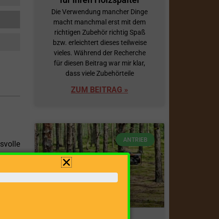
Die Verwendung mancher Dinge
macht manchmal erst mit dem
richtigen Zubehör richtig Spaß
bzw. erleichtert dieses teilweise
vieles. Während der Recherche
für diesen Beitrag war mir klar,
dass viele Zubehörteile
ZUM BEITRAG »
ANTRIEB
volle
 einer
mengen
n oder