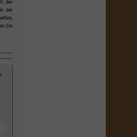
t, der
in der
elfen,
en Sie
n