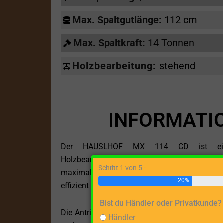
Max. Spaltgutlänge:
112 cm
Max. Spaltkraft:
14 Tonnen
Holzbearbeitung:
stehend
INFORMATI
Der HAUSLHOF MX 114 CD ist ein hoc
Holzbearbeitungsaufgaben entwickelt wurde
Schritt 1 von 5 -
maximalen Spaltgutlänge von 112 cm ist die
20%
effizient verarbeiten müssen.
Bist du Händler oder Privatkunde?
Die Antriebsart des HAUSLHOF MX 114 CD ist d
Händler