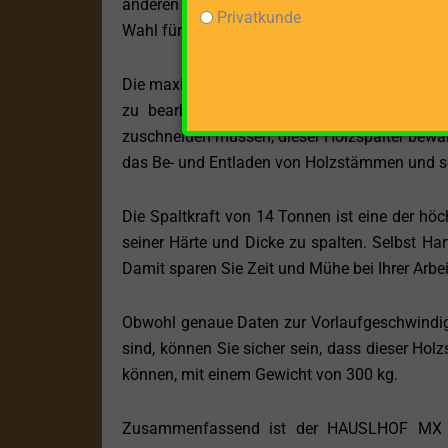
anderen geeigneten Maschinen nutzt, um Holz 
Privatkunde
Wahl für landwirtschaftliche Betriebe und Hol
Die maximale Spaltgutlänge von 112 cm ist b
zu bearbeiten. Egal, ob Sie Brennholz für 
zuschneiden müssen, dieser Holzspalter bewäl
das Be- und Entladen von Holzstämmen und so
Die Spaltkraft von 14 Tonnen ist eine der hö
seiner Härte und Dicke zu spalten. Selbst Har
Damit sparen Sie Zeit und Mühe bei Ihrer Arbei
Obwohl genaue Daten zur Vorlaufgeschwindig
sind, können Sie sicher sein, dass dieser Holz
können, mit einem Gewicht von 300 kg.
Zusammenfassend ist der HAUSLHOF MX 114