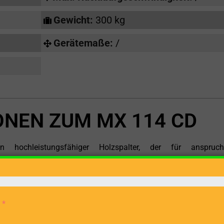
Gewicht:
300 kg
Gerätemaße:
/
ONEN ZUM MX 114 CD
hleistungsfähiger Holzspalter, der für anspruchs
. Mit einer beeindruckenden Spaltkraft von 14 Tonnen und
ses Gerät ideal für Profis, Bauern und alle, die große Holz
ie Zapfwelle, was bedeutet, dass er die Energie von Traktore