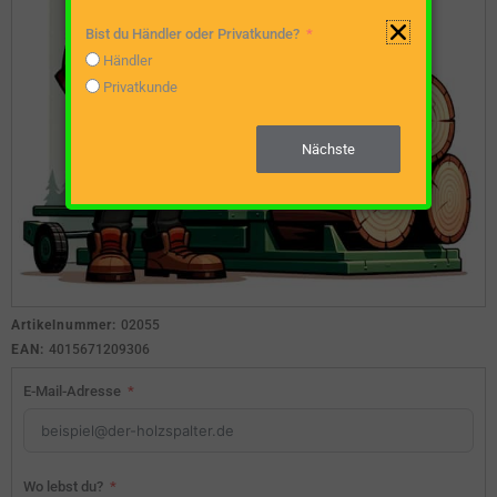
Bist du Händler oder Privatkunde?
Händler
Privatkunde
Nächste
Artikelnummer:
02055
EAN:
4015671209306
E-Mail-Adresse
Wo lebst du?