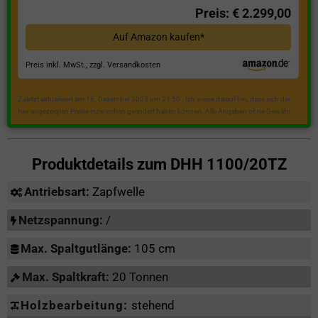
Preis: € 2.299,00
Auf Amazon kaufen*
Preis inkl. MwSt., zzgl. Versandkosten
Zuletzt aktualisiert am 18. Dezember 2023 um 21:50 . Ich weise darauf hin, dass sich die
hier angezeigten Preise inzwischen geändert haben können. Alle Angaben ohne Gewähr.
Produktdetails zum
DHH 1100/20TZ
Antriebsart:
Zapfwelle
Netzspannung:
/
Max. Spaltgutlänge:
105 cm
Max. Spaltkraft:
20 Tonnen
Holzbearbeitung:
stehend