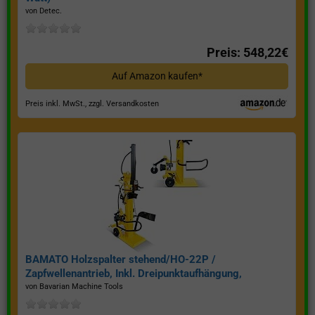
von Detec.
Preis: 548,22€
Auf Amazon kaufen*
Preis inkl. MwSt., zzgl. Versandkosten
BAMATO Holzspalter stehend/HO-22P /
Zapfwellenantrieb, Inkl. Dreipunktaufhängung,
Spaltkraft 22 Tonnen*
von Bavarian Machine Tools