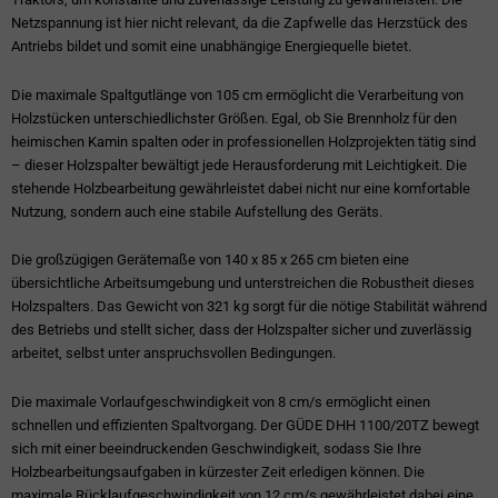
Netzspannung ist hier nicht relevant, da die Zapfwelle das Herzstück des
Antriebs bildet und somit eine unabhängige Energiequelle bietet.
Die maximale Spaltgutlänge von 105 cm ermöglicht die Verarbeitung von
Holzstücken unterschiedlichster Größen. Egal, ob Sie Brennholz für den
heimischen Kamin spalten oder in professionellen Holzprojekten tätig sind
– dieser Holzspalter bewältigt jede Herausforderung mit Leichtigkeit. Die
stehende Holzbearbeitung gewährleistet dabei nicht nur eine komfortable
Nutzung, sondern auch eine stabile Aufstellung des Geräts.
Die großzügigen Gerätemaße von 140 x 85 x 265 cm bieten eine
übersichtliche Arbeitsumgebung und unterstreichen die Robustheit dieses
Holzspalters. Das Gewicht von 321 kg sorgt für die nötige Stabilität während
des Betriebs und stellt sicher, dass der Holzspalter sicher und zuverlässig
arbeitet, selbst unter anspruchsvollen Bedingungen.
Die maximale Vorlaufgeschwindigkeit von 8 cm/s ermöglicht einen
schnellen und effizienten Spaltvorgang. Der GÜDE DHH 1100/20TZ bewegt
sich mit einer beeindruckenden Geschwindigkeit, sodass Sie Ihre
Holzbearbeitungsaufgaben in kürzester Zeit erledigen können. Die
maximale Rücklaufgeschwindigkeit von 12 cm/s gewährleistet dabei eine