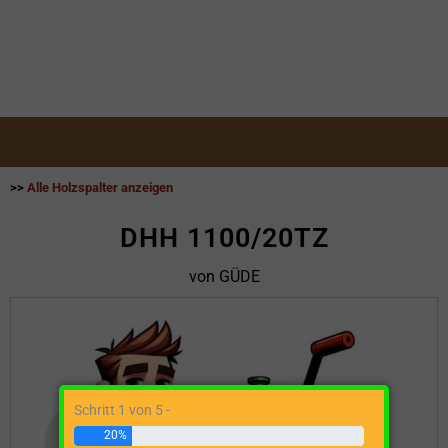
>>
Alle Holzspalter anzeigen
DHH 1100/20TZ
von GÜDE
Schritt 1 von 5 -
20%