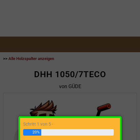
>>
Alle Holzspalter anzeigen
DHH 1050/7TECO
von GÜDE
Schritt 1 von 5 -
20%