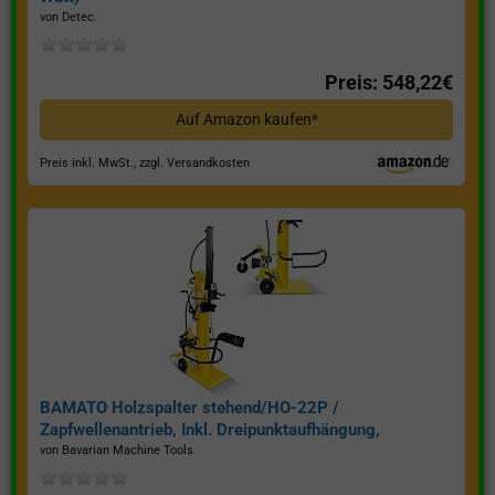
von Detec.
Preis: 548,22€
Auf Amazon kaufen*
Preis inkl. MwSt., zzgl. Versandkosten
BAMATO Holzspalter stehend/HO-22P /
Zapfwellenantrieb, Inkl. Dreipunktaufhängung,
Spaltkraft 22 Tonnen*
von Bavarian Machine Tools