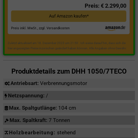
Preis: € 2.299,00
Auf Amazon kaufen*
Preis inkl. MwSt., zzgl. Versandkosten
Zuletzt aktualisiert am 18. Dezember 2023 um 21:50 . Ich weise darauf hin, dass sich die
hier angezeigten Preise inzwischen geändert haben können. Alle Angaben ohne Gewähr.
Produktdetails zum
DHH 1050/7TECO
Antriebsart:
Verbrennungsmotor
Netzspannung:
/
Max. Spaltgutlänge:
104 cm
Max. Spaltkraft:
7 Tonnen
Holzbearbeitung:
stehend