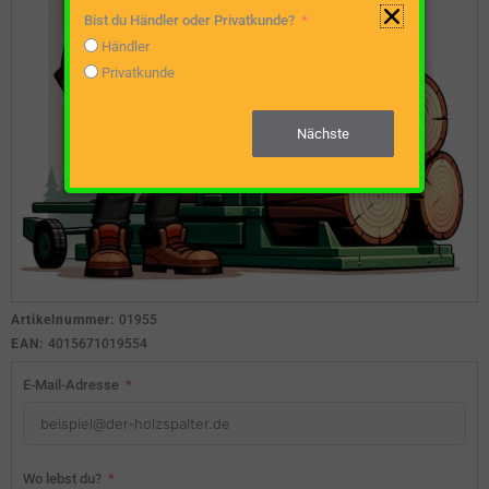
Bist du Händler oder Privatkunde?
Händler
Privatkunde
Nächste
Artikelnummer:
01955
EAN:
4015671019554
E-Mail-Adresse
Wo lebst du?