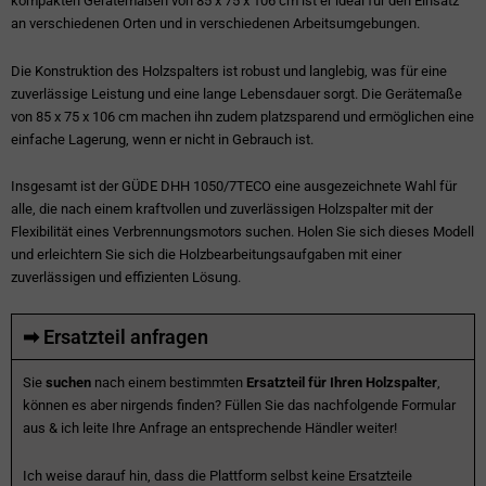
kompakten Gerätemaßen von 85 x 75 x 106 cm ist er ideal für den Einsatz
an verschiedenen Orten und in verschiedenen Arbeitsumgebungen.
Die Konstruktion des Holzspalters ist robust und langlebig, was für eine
zuverlässige Leistung und eine lange Lebensdauer sorgt. Die Gerätemaße
von 85 x 75 x 106 cm machen ihn zudem platzsparend und ermöglichen eine
einfache Lagerung, wenn er nicht in Gebrauch ist.
Insgesamt ist der GÜDE DHH 1050/7TECO eine ausgezeichnete Wahl für
alle, die nach einem kraftvollen und zuverlässigen Holzspalter mit der
Flexibilität eines Verbrennungsmotors suchen. Holen Sie sich dieses Modell
und erleichtern Sie sich die Holzbearbeitungsaufgaben mit einer
zuverlässigen und effizienten Lösung.
➡ Ersatzteil anfragen
Sie
suchen
nach einem bestimmten
Ersatzteil für Ihren Holzspalter
,
können es aber nirgends finden? Füllen Sie das nachfolgende Formular
aus & ich leite Ihre Anfrage an entsprechende Händler weiter!
Ich weise darauf hin, dass die Plattform selbst keine Ersatzteile