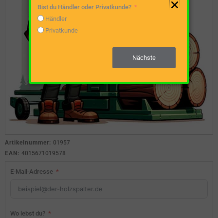
Bist du Händler oder Privatkunde?
Händler
Privatkunde
Nächste
Artikelnummer:
01957
EAN:
4015671019578
E-Mail-Adresse
Wo lebst du?