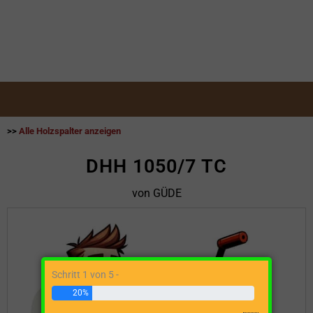
>>
Alle Holzspalter anzeigen
DHH 1050/7 TC
von GÜDE
Schritt 1 von 5 -
20%