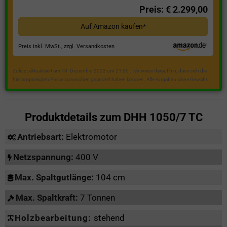
Preis: € 2.299,00
Auf Amazon kaufen*
Preis inkl. MwSt., zzgl. Versandkosten
Zuletzt aktualisiert am 18. Dezember 2023 um 21:50 . Ich weise darauf hin, dass sich die
hier angezeigten Preise inzwischen geändert haben können. Alle Angaben ohne Gewähr.
Produktdetails zum
DHH 1050/7 TC
Antriebsart:
Elektromotor
Netzspannung:
400 V
Max. Spaltgutlänge:
104 cm
Max. Spaltkraft:
7 Tonnen
Holzbearbeitung:
stehend