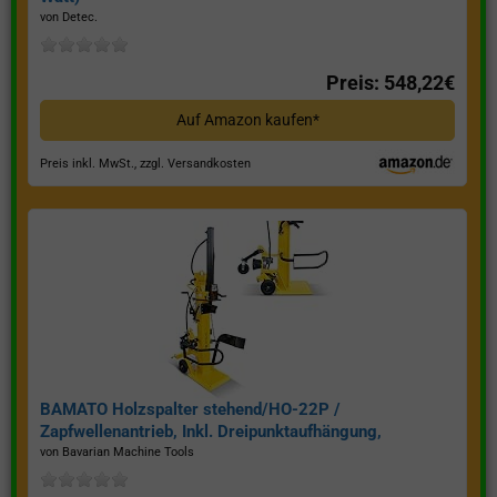
von Detec.
Preis: 548,22€
Auf Amazon kaufen*
Preis inkl. MwSt., zzgl. Versandkosten
BAMATO Holzspalter stehend/HO-22P /
Zapfwellenantrieb, Inkl. Dreipunktaufhängung,
Spaltkraft 22 Tonnen*
von Bavarian Machine Tools