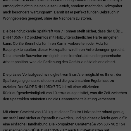
ermöglicht nicht nur einen leisen Betrieb, sondern macht den Holzspalter
auch besonders wartungsarm. Damit ist er perfekt für den Gebrauch in
Wohngebieten geeignet, ohne die Nachbarn zu stören.
Die beeindruckende Spaltkraft von 7 Tonnen stellt sicher, dass der GÜDE
DHH 1050/7 TC problemlos mit Holz unterschiedlicher Härte umgehen
kann. Ob Sie Brennholz für Ihren Kamin vorbereiten oder Holz für
Bauprojekte spalten, dieser Holzspalter wird Ihren Anforderungen gerecht.
Die stehende Bauweise ermöglicht eine komfortable und ergonomische
Arbeitsposition, was die Bedienung des Geräts zusätzlich erleichtert.
Die präzise Vorlaufgeschwindigkeit von 5 cm/s ermöglicht es Ihnen, den
Spaltvorgang genau zu steuern und die gewünschten Ergebnisse zu
erzielen. Der GÜDE DHH 1050/7 TC ist mit einer effizienten
Rücklaufgeschwindigkeit von 10 cm/s ausgestattet, was die Zeit zwischen
den Spaltzyklen minimiert und die Gesamtarbeitsleistung verbessert.
Mit einem Gewicht von 131 kg ist dieser Elektro-Holzspalter robust genug,
um stabil und sicher aufgestellt zu werden, und gleichzeitig leicht genug für
eine einfache Handhabung. Die kompakten Gerätemaße von 60 x 90 x 154
cm machen den GÜDE DHH 1050/7 TC auch für Werkstätten mit