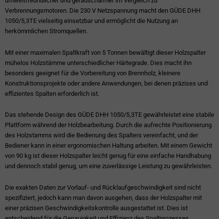
umweltfreundlicher und geräuscharmer im Vergleich zu
Verbrennungsmotoren. Die 230 V Netzspannung macht den GÜDE DHH
1050/5,3TE vielseitig einsetzbar und ermöglicht die Nutzung an
herkömmlichen Stromquellen.
Mit einer maximalen Spaltkraft von 5 Tonnen bewältigt dieser Holzspalter
mühelos Holzstämme unterschiedlicher Härtegrade. Dies macht ihn
besonders geeignet für die Vorbereitung von Brennholz, kleinere
Konstruktionsprojekte oder andere Anwendungen, bei denen präzises und
effizientes Spalten erforderlich ist.
Das stehende Design des GÜDE DHH 1050/5,3TE gewährleistet eine stabile
Plattform während der Holzbearbeitung. Durch die aufrechte Positionierung
des Holzstamms wird die Bedienung des Spalters vereinfacht, und der
Bediener kann in einer ergonomischen Haltung arbeiten. Mit einem Gewicht
von 90 kg ist dieser Holzspalter leicht genug für eine einfache Handhabung
und dennoch stabil genug, um eine zuverlässige Leistung zu gewährleisten.
Die exakten Daten zur Vorlauf- und Rücklaufgeschwindigkeit sind nicht
spezifiziert, jedoch kann man davon ausgehen, dass der Holzspalter mit
einer präzisen Geschwindigkeitskontrolle ausgestattet ist. Dies ist
entscheidend für die Genauigkeit und Effizienz des Spaltprozesses,