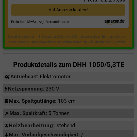
Auf Amazon kaufen*
Preis inkl. MwSt., zzgl. Versandkosten
Zuletzt aktualisiert am 18. Dezember 2023 um 21:50 . Ich weise darauf hin, dass sich die
hier angezeigten Preise inzwischen geändert haben können. Alle Angaben ohne Gewähr.
Produktdetails zum
DHH 1050/5,3TE
Antriebsart:
Elektromotor
Netzspannung:
230 V
Max. Spaltgutlänge:
103 cm
Max. Spaltkraft:
5 Tonnen
Holzbearbeitung:
stehend
Max. Vorlaufgeschwindigkeit:
/