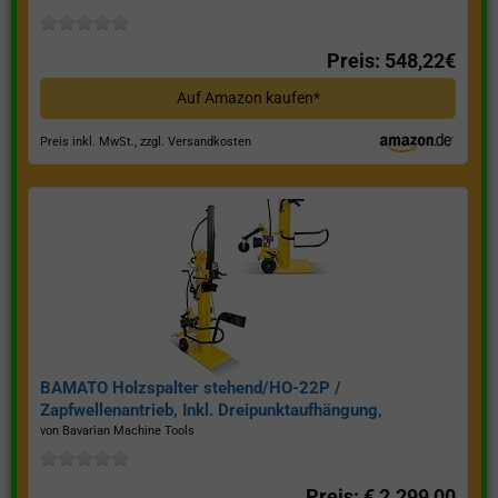
Preis: 548,22€
Auf Amazon kaufen*
Preis inkl. MwSt., zzgl. Versandkosten
BAMATO Holzspalter stehend/HO-22P /
Zapfwellenantrieb, Inkl. Dreipunktaufhängung,
Spaltkraft 22 Tonnen*
von Bavarian Machine Tools
Preis: € 2.299,00