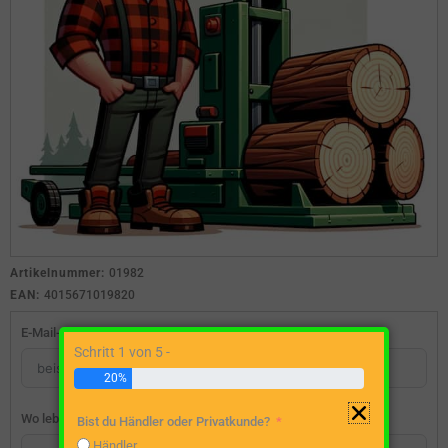
Artikelnummer:
01982
EAN:
4015671019820
E-Mail-Adresse
Schritt 1 von 5 -
20%
Wo lebst du?
Bist du Händler oder Privatkunde?
Händler