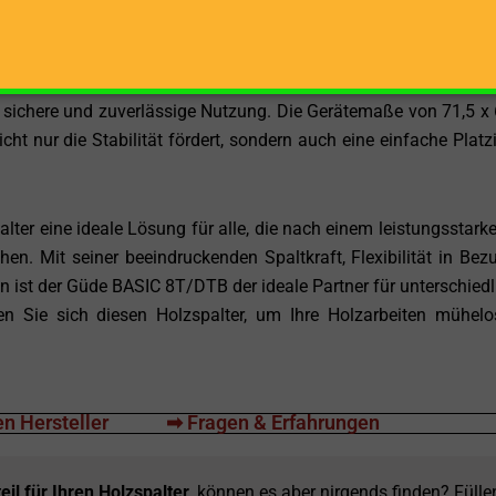
sich der Güde BASIC 8T/DTB als stabil gebautes und denno
s Gewicht und Mobilität erleichtert nicht nur den Transpo
e sichere und zuverlässige Nutzung. Die Gerätemaße von 71,5 x 
ht nur die Stabilität fördert, sondern auch eine einfache Platz
ter eine ideale Lösung für alle, die nach einem leistungsstark
hen. Mit seiner beeindruckenden Spaltkraft, Flexibilität in Bez
n ist der Güde BASIC 8T/DTB der ideale Partner für unterschiedl
en Sie sich diesen Holzspalter, um Ihre Holzarbeiten mühel
n Hersteller
➡ Fragen & Erfahrungen
eil für Ihren Holzspalter
, können es aber nirgends finden? Fülle