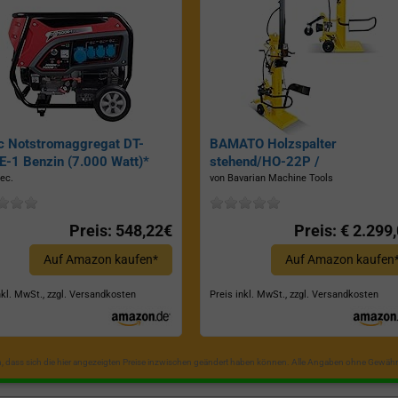
c Notstromaggregat DT-
BAMATO Holzspalter
-1 Benzin (7.000 Watt)*
stehend/HO-22P /
Zapfwellenantrieb, Inkl.
ec.
von Bavarian Machine Tools
Dreipunktaufhängung, Spaltkraf
22 Tonnen*
Preis: 548,22€
Preis: € 2.299
Auf Amazon kaufen*
Auf Amazon kaufen
nkl. MwSt., zzgl. Versandkosten
Preis inkl. MwSt., zzgl. Versandkosten
in, dass sich die hier angezeigten Preise inzwischen geändert haben können. Alle Angaben ohne Gewähr