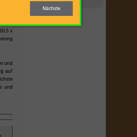
Nächste
ch gut
rt des
60,5 x
ierung
en und
ug auf
ichste
os und
n