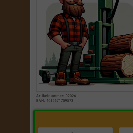
Artikelnummer:
02026
EAN:
4015671759573