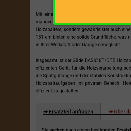
Mit einem Gewicht von 119 kg präsentiert 
manövrierbares Gerät. Diese Kombination au
Holzspalters, sondern gewährleistet auch ein
151 cm bieten eine solide Grundfläche, was nic
in Ihrer Werkstatt oder Garage ermöglicht.
Insgesamt ist der Güde BASIC 8T/DTB Holzspal
effizienten Gerät für die Holzverarbeitung suc
die Spaltgutlänge und der stabilen Konstruktio
Holzspaltaufgaben im privaten Bereich. Hol
effizient zu gestalten.
➡ Ersatzteil anfragen
➡ Über de
Sie
suchen
nach einem bestimmten
Ersatzt