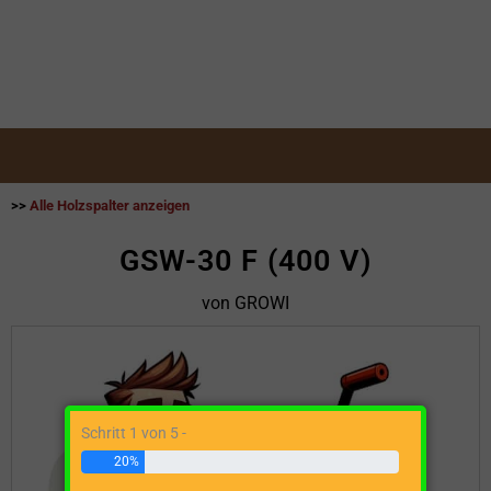
>>
Alle Holzspalter anzeigen
GSW-30 F (400 V)
von GROWI
Schritt 1 von 5 -
20%