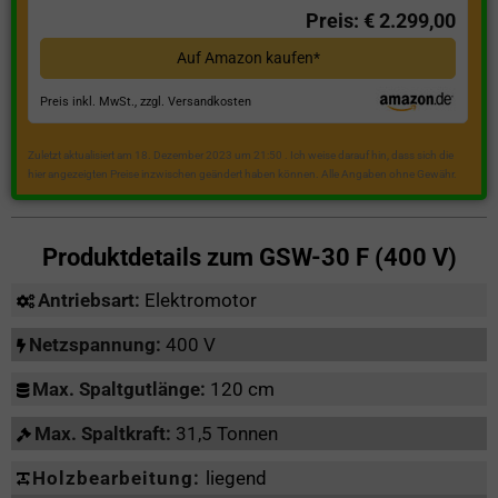
Preis: € 2.299,00
Auf Amazon kaufen*
Preis inkl. MwSt., zzgl. Versandkosten
Zuletzt aktualisiert am 18. Dezember 2023 um 21:50 . Ich weise darauf hin, dass sich die
hier angezeigten Preise inzwischen geändert haben können. Alle Angaben ohne Gewähr.
Produktdetails zum
GSW-30 F (400 V)
Antriebsart:
Elektromotor
Netzspannung:
400 V
Max. Spaltgutlänge:
120 cm
Max. Spaltkraft:
31,5 Tonnen
Holzbearbeitung:
liegend