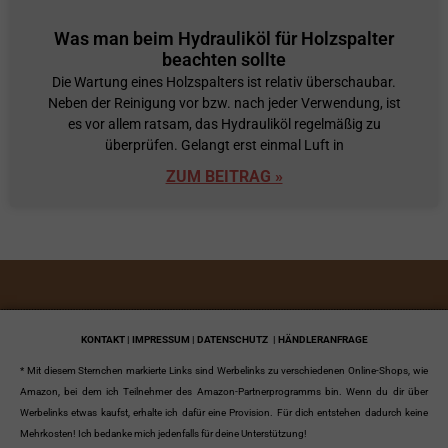
Was man beim Hydrauliköl für Holzspalter
beachten sollte
Die Wartung eines Holzspalters ist relativ überschaubar.
Neben der Reinigung vor bzw. nach jeder Verwendung, ist
es vor allem ratsam, das Hydrauliköl regelmäßig zu
überprüfen. Gelangt erst einmal Luft in
ZUM BEITRAG »
KONTAKT | IMPRESSUM | DATENSCHUTZ
| HÄNDLERANFRAGE
* Mit diesem Sternchen markierte Links sind Werbelinks zu verschiedenen Online-Shops, wie
Amazon, bei dem ich Teilnehmer des Amazon-Partnerprogramms bin. Wenn du dir über
Werbelinks etwas kaufst, erhalte ich dafür eine Provision. Für dich entstehen dadurch keine
Mehrkosten! Ich bedanke mich jedenfalls für deine Unterstützung!