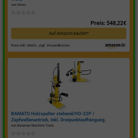
von Detec.
Preis: 548,22€
Auf Amazon kaufen*
Preis inkl. MwSt., zzgl. Versandkosten
BAMATO Holzspalter stehend/HO-22P /
Zapfwellenantrieb, Inkl. Dreipunktaufhängung,
Spaltkraft 22 Tonnen*
von Bavarian Machine Tools