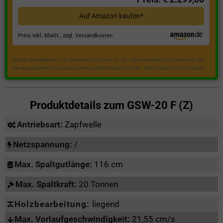
Auf Amazon kaufen*
Preis inkl. MwSt., zzgl. Versandkosten
Zuletzt aktualisiert am 18. Dezember 2023 um 21:50 . Ich weise darauf hin, dass sich die
hier angezeigten Preise inzwischen geändert haben können. Alle Angaben ohne Gewähr.
Produktdetails zum
GSW-20 F (Z)
Antriebsart:
Zapfwelle
Netzspannung:
/
Max. Spaltgutlänge:
116 cm
Max. Spaltkraft:
20 Tonnen
Holzbearbeitung:
liegend
Max. Vorlaufgeschwindigkeit:
21,55 cm/s