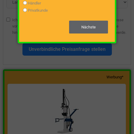
Händler
Privatkunde
Ich bin damit einverstanden, dass die angegebene E-Mail-Adresse
vom Webseitenbetreiber gespeichert wird, damit ich über diese
Nächste
hinsichtlich eines unverbindlichen Preisangebots kontaktiert werde.
Unverbindliche Preisanfrage stellen
Werbung*