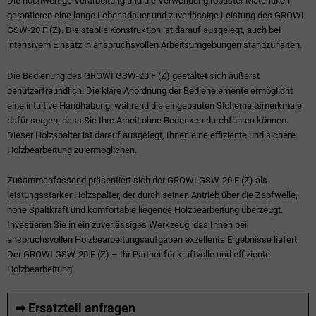
Die hochwertige Verarbeitung und die Verwendung robuster Materialien
garantieren eine lange Lebensdauer und zuverlässige Leistung des GROWI
GSW-20 F (Z). Die stabile Konstruktion ist darauf ausgelegt, auch bei
intensivem Einsatz in anspruchsvollen Arbeitsumgebungen standzuhalten.
Die Bedienung des GROWI GSW-20 F (Z) gestaltet sich äußerst
benutzerfreundlich. Die klare Anordnung der Bedienelemente ermöglicht
eine intuitive Handhabung, während die eingebauten Sicherheitsmerkmale
dafür sorgen, dass Sie Ihre Arbeit ohne Bedenken durchführen können.
Dieser Holzspalter ist darauf ausgelegt, Ihnen eine effiziente und sichere
Holzbearbeitung zu ermöglichen.
Zusammenfassend präsentiert sich der GROWI GSW-20 F (Z) als
leistungsstarker Holzspalter, der durch seinen Antrieb über die Zapfwelle,
hohe Spaltkraft und komfortable liegende Holzbearbeitung überzeugt.
Investieren Sie in ein zuverlässiges Werkzeug, das Ihnen bei
anspruchsvollen Holzbearbeitungsaufgaben exzellente Ergebnisse liefert.
Der GROWI GSW-20 F (Z) – Ihr Partner für kraftvolle und effiziente
Holzbearbeitung.
➡ Ersatzteil anfragen