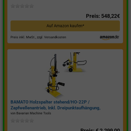
Preis: 548,22€
Auf Amazon kaufen*
Preis inkl. MwSt., zzgl. Versandkosten
BAMATO Holzspalter stehend/HO-22P /
Zapfwellenantrieb, Inkl. Dreipunktaufhängung,
Spaltkraft 22 Tonnen*
von Bavarian Machine Tools
Preis: € 2.299,00