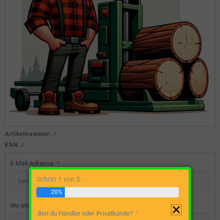
Artikelnummer:
/
EAN:
/
E-Mail-Adresse
Schritt 1 von 5 -
20%
Wo lebst du?
Bist du Händler oder Privatkunde?