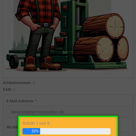
Artikelnummer:
/
EAN:
/
E-Mail-Adresse
Schritt 1 von 5 -
Wo lebst du?
20%