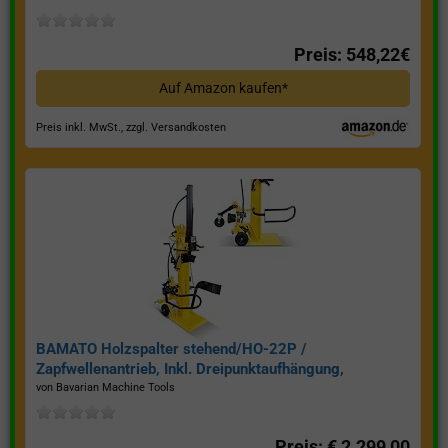
Preis: 548,22€
Auf Amazon kaufen*
Preis inkl. MwSt., zzgl. Versandkosten
BAMATO Holzspalter stehend/HO-22P /
Zapfwellenantrieb, Inkl. Dreipunktaufhängung,
Spaltkraft 22 Tonnen*
von Bavarian Machine Tools
Preis: € 2.299,00