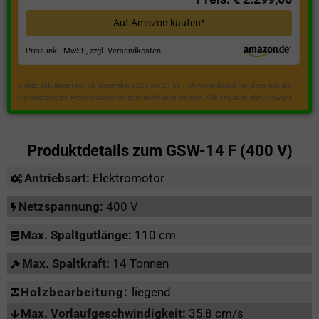
Auf Amazon kaufen*
Preis inkl. MwSt., zzgl. Versandkosten
Zuletzt aktualisiert am 18. Dezember 2023 um 21:50 . Ich weise darauf hin, dass sich die
hier angezeigten Preise inzwischen geändert haben können. Alle Angaben ohne Gewähr.
Produktdetails zum
GSW-14 F (400 V)
Antriebsart:
Elektromotor
Netzspannung:
400 V
Max. Spaltgutlänge:
110 cm
Max. Spaltkraft:
14 Tonnen
Holzbearbeitung:
liegend
Max. Vorlaufgeschwindigkeit:
35,8 cm/s