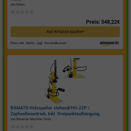
von Detec.
Preis: 548,22€
Auf Amazon kaufen*
Preis inkl. MwSt., zzgl. Versandkosten
BAMATO Holzspalter stehend/HO-22P /
Zapfwellenantrieb, Inkl. Dreipunktaufhängung,
Spaltkraft 22 Tonnen*
von Bavarian Machine Tools