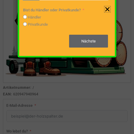
Bist du Händler oder Privatkunde?
Händler
Privatkunde
Nächste
Artikelnummer:
/
EAN:
620947940964
E-Mail-Adresse
Wo lebst du?