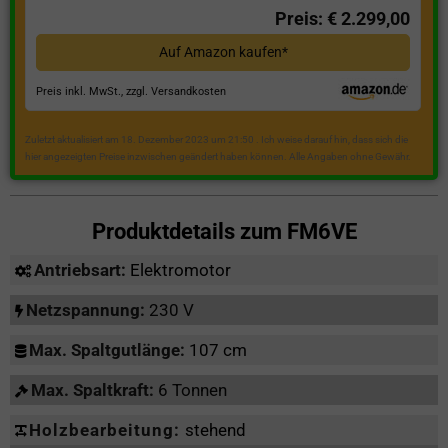
Preis: € 2.299,00
Auf Amazon kaufen*
Preis inkl. MwSt., zzgl. Versandkosten
Zuletzt aktualisiert am 18. Dezember 2023 um 21:50 . Ich weise darauf hin, dass sich die
hier angezeigten Preise inzwischen geändert haben können. Alle Angaben ohne Gewähr.
Produktdetails zum
FM6VE
Antriebsart:
Elektromotor
Netzspannung:
230 V
Max. Spaltgutlänge:
107 cm
Max. Spaltkraft:
6 Tonnen
Holzbearbeitung:
stehend