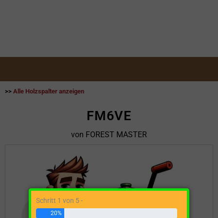
>>
Alle Holzspalter anzeigen
FM6VE
von FOREST MASTER
Schritt 1 von 5 -
20%