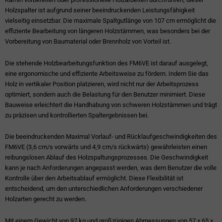
Holzspalter ist aufgrund seiner beeindruckenden Leistungsfähigkeit
vielseitig einsetzbar. Die maximale Spaltgutlänge von 107 cm ermöglicht die
effiziente Bearbeitung von längeren Holzstämmen, was besonders bei der
Vorbereitung von Baumaterial oder Brennholz von Vorteil ist.
Die stehende Holzbearbeitungsfunktion des FM6VE ist darauf ausgelegt,
eine ergonomische und effiziente Arbeitsweise zu fördern. Indem Sie das
Holz in vertikaler Position platzieren, wird nicht nur der Arbeitsprozess
optimiert, sondern auch die Belastung für den Benutzer minimiert. Diese
Bauweise erleichtert die Handhabung von schweren Holzstämmen und trägt
zu präzisen und kontrollierten Spaltergebnissen bei.
Die beeindruckenden Maximal Vorlauf- und Rücklaufgeschwindigkeiten des
FM6VE (3,6 cm/s vorwärts und 4,9 cm/s rückwärts) gewährleisten einen
reibungslosen Ablauf des Holzspaltungsprozesses. Die Geschwindigkeit
kann je nach Anforderungen angepasst werden, was dem Benutzer die volle
Kontrolle über den Arbeitsablauf ermöglicht. Diese Flexibilität ist
entscheidend, um den unterschiedlichen Anforderungen verschiedener
Holzarten gerecht zu werden.
Mit einem Gewicht von 97 kg und großzügigen Abmessungen von 57 x 65 x