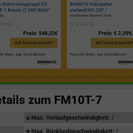
c Notstromaggregat DT-
BAMATO Holzspalter
-1 Benzin (7.000 Watt)*
stehend/HO-22P /
Zapfwellenantrieb, Inkl.
ec.
von Bavarian Machine Tools
Dreipunktaufhängung, Spaltkraf
22 Tonnen*
Preis: 548,22€
Preis: € 2.299
Auf Amazon kaufen*
Auf Amazon kaufen
nkl. MwSt., zzgl. Versandkosten
Preis inkl. MwSt., zzgl. Versandkosten
in, dass sich die hier angezeigten Preise inzwischen geändert haben können. Alle Angaben ohne Gewähr
etails zum
FM10T-7
Max. Vorlaufgeschwindigkeit:
/
Max. Rücklaufgeschwindigkeit:
/