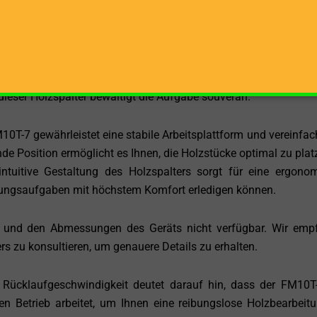
ende Leistung bietet. Die 230-Volt-Netzspannung ermöglicht
d macht den Holzspalter unabhängig von einem Verbrennungsmot
und erreicht bis zu 7 Tonnen. Diese Leistungsfähigkeit ermögli
nd zu spalten. Egal, ob Sie Brennholz für den Kamin vorbereite
dieser Holzspalter bewältigt die Aufgabe souverän.
0T-7 gewährleistet eine stabile Arbeitsplattform und vereinfac
e Position ermöglicht es Ihnen, die Holzstücke optimal zu platz
intuitive Gestaltung des Holzspalters sorgt für eine ergono
tungsaufgaben mit höchstem Komfort erledigen können.
t und den Abmessungen des Geräts nicht verfügbar. Wir emp
rs zu konsultieren, um genauere Details zu erhalten.
Rücklaufgeschwindigkeit deutet darauf hin, dass der FM10T
en Betrieb arbeitet, um Ihnen eine reibungslose Holzbearbeit