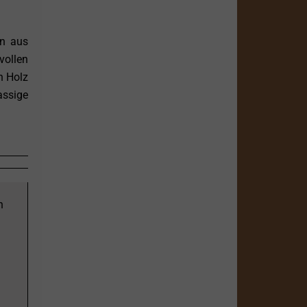
on aus
vollen
n Holz
assige
n