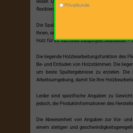
leisen Option suchen, die dennoch überzeug
Privatkunde
flexiblen Einsatz an verschiedenen Orten un
Die Spaltkraft des FM10T-7 ist beeindruckend 
Ihnen, selbst hartes Holz mit minimalem Aufwa
Holz für Ihr nächstes Bauprojekt bearbeiten – 
Die liegende Holzbearbeitungsfunktion des FM1
Be- und Entladen von Holzstämmen. Die liegend
um beste Spaltergebnisse zu erzielen. Die 
Arbeitsumgebung, damit Sie Ihre Holzbearbei
Leider sind spezifische Angaben zu Gewich
jedoch, die Produktinformationen des Herstelle
Die Abwesenheit von Angaben zur Vor- und 
einem stetigen und geschwindigkeitsgeregelt