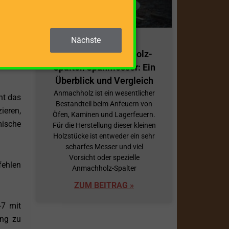
 einen
or.
Nächste
cht es
Effiziente Anmachholz-
n oder
Spalter/Spanmesser: Ein
Überblick und Vergleich
Anmachholz ist ein wesentlicher
ht das
Bestandteil beim Anfeuern von
ieren,
Öfen, Kaminen und Lagerfeuern.
mische
Für die Herstellung dieser kleinen
Holzstücke ist entweder ein sehr
scharfes Messer und viel
Vorsicht oder spezielle
fehlen
Anmachholz-Spalter
ZUM BEITRAG »
-7 mit
ung zu