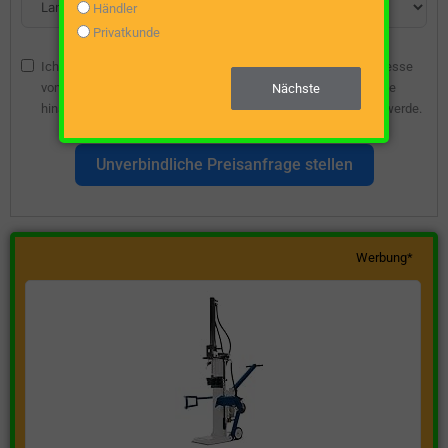
Händler
Privatkunde
Ich bin damit einverstanden, dass die angegebene E-Mail-Adresse
vom Webseitenbetreiber gespeichert wird, damit ich über diese
Nächste
hinsichtlich eines unverbindlichen Preisangebots kontaktiert werde.
Unverbindliche Preisanfrage stellen
Werbung*