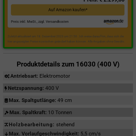
Auf Amazon kaufen*
Preis inkl. MwSt., zzgl. Versandkosten
Zuletzt aktualisiert am 18. Dezember 2023 um 21:50 . Ich weise darauf hin, dass sich die
hier angezeigten Preise inzwischen geändert haben können. Alle Angaben ohne Gewähr.
Produktdetails zum
16030 (400 V)
Antriebsart:
Elektromotor
Netzspannung:
400 V
Max. Spaltgutlänge:
49 cm
Max. Spaltkraft:
10 Tonnen
Holzbearbeitung:
stehend
Max. Vorlaufgeschwindigkeit:
5,5 cm/s