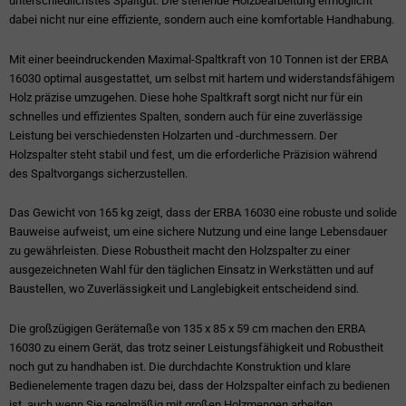
unterschiedlichstes Spaltgut. Die stehende Holzbearbeitung ermöglicht
dabei nicht nur eine effiziente, sondern auch eine komfortable Handhabung.
Mit einer beeindruckenden Maximal-Spaltkraft von 10 Tonnen ist der ERBA
16030 optimal ausgestattet, um selbst mit hartem und widerstandsfähigem
Holz präzise umzugehen. Diese hohe Spaltkraft sorgt nicht nur für ein
schnelles und effizientes Spalten, sondern auch für eine zuverlässige
Leistung bei verschiedensten Holzarten und -durchmessern. Der
Holzspalter steht stabil und fest, um die erforderliche Präzision während
des Spaltvorgangs sicherzustellen.
Das Gewicht von 165 kg zeigt, dass der ERBA 16030 eine robuste und solide
Bauweise aufweist, um eine sichere Nutzung und eine lange Lebensdauer
zu gewährleisten. Diese Robustheit macht den Holzspalter zu einer
ausgezeichneten Wahl für den täglichen Einsatz in Werkstätten und auf
Baustellen, wo Zuverlässigkeit und Langlebigkeit entscheidend sind.
Die großzügigen Gerätemaße von 135 x 85 x 59 cm machen den ERBA
16030 zu einem Gerät, das trotz seiner Leistungsfähigkeit und Robustheit
noch gut zu handhaben ist. Die durchdachte Konstruktion und klare
Bedienelemente tragen dazu bei, dass der Holzspalter einfach zu bedienen
ist, auch wenn Sie regelmäßig mit großen Holzmengen arbeiten.