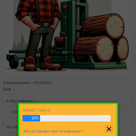
Artikelnummer:
995566851
EAN:
/
E-Mail-Adresse
Schritt 1 von 5 -
20%
Wo lebst du?
Bist du Händler oder Privatkunde?