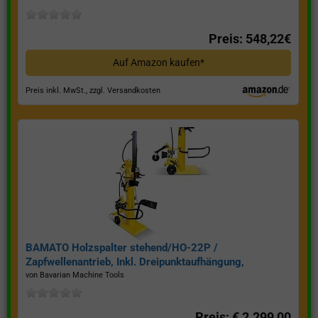
Preis: 548,22€
Auf Amazon kaufen*
Preis inkl. MwSt., zzgl. Versandkosten
BAMATO Holzspalter stehend/HO-22P /
Zapfwellenantrieb, Inkl. Dreipunktaufhängung,
Spaltkraft 22 Tonnen*
von Bavarian Machine Tools
Preis: € 2.299,00