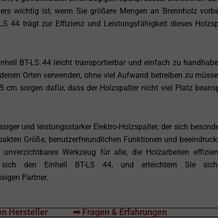
ders wichtig ist, wenn Sie größere Mengen an Brennholz vorbe
S 44 trägt zur Effizienz und Leistungsfähigkeit dieses Holzsp
hell BT-LS 44 leicht transportierbar und einfach zu handhabe
edenen Orten verwenden, ohne viel Aufwand betreiben zu müsse
cm sorgen dafür, dass der Holzspalter nicht viel Platz beans
ssiger und leistungsstarker Elektro-Holzspalter, der sich besonde
mpakten Größe, benutzerfreundlichen Funktionen und beeindruc
n unverzichtbares Werkzeug für alle, die Holzarbeiten effizie
sich den Einhell BT-LS 44, und erleichtern Sie sich
sigen Partner.
n Hersteller
➡ Fragen & Erfahrungen