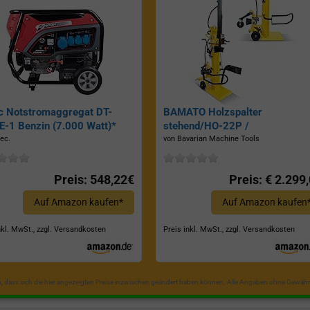
c Notstromaggregat DT-
BAMATO Holzspalter
-1 Benzin (7.000 Watt)*
stehend/HO-22P /
Zapfwellenantrieb, Inkl.
ec.
von Bavarian Machine Tools
Dreipunktaufhängung, Spaltkraf
22 Tonnen*
Preis: 548,22€
Preis: € 2.299
Auf Amazon kaufen*
Auf Amazon kaufen
nkl. MwSt., zzgl. Versandkosten
Preis inkl. MwSt., zzgl. Versandkosten
in, dass sich die hier angezeigten Preise inzwischen geändert haben können. Alle Angaben ohne Gewähr