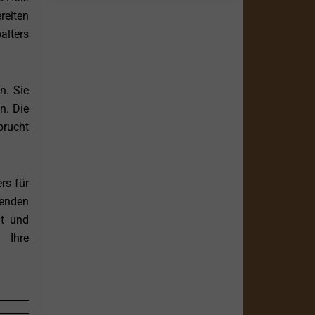
reiten
alters
n. Sie
n. Die
prucht
rs für
kenden
nt und
 Ihre