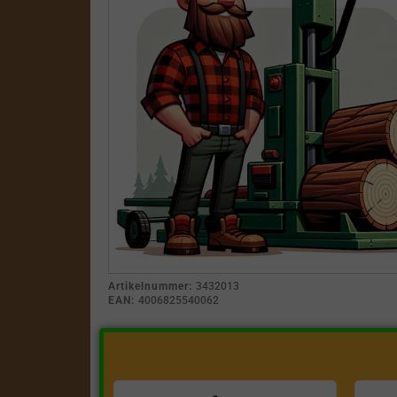
Artikelnummer:
3432013
EAN:
4006825540062