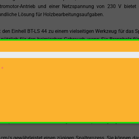
tromotor-Antrieb und einer Netzspannung von 230 V bietet 
eundliche Lösung für Holzbearbeitungsaufgaben.
en Einhell BT-LS 44 zu einem vielseitigen Werkzeug für das S
 nützlich für den heimischen Gebrauch, wenn Sie Brennholz für
mpakte Größe ermöglicht es, den Holzspalter problemlos in k
nhell BT-LS 44 eine beeindruckende Spaltkraft von 4 Tonnen.
 und -stücke mit Leichtigkeit zu spalten, was die Arbeit effiz
inhell BT-LS 44 erleichtert das Beladen und Spalten von Hol
n, die Spaltkeile positionieren und den Holzspalter betätigen.
nd Bequemlichkeit während des gesamten Spaltvorgangs.
cm/s gewährleistet einen zügigen Spaltprozess. Sie können da