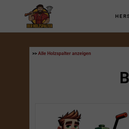
Zum
Inhalt
HER
springen
>>
Alle Holzspalter anzeigen
B