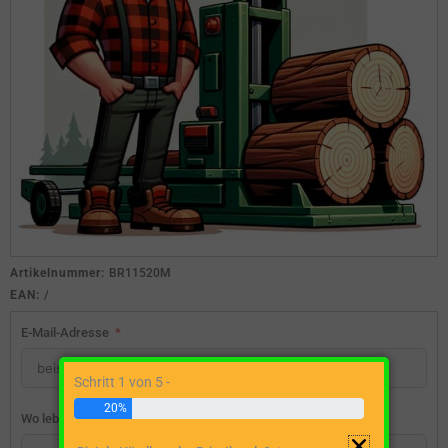
Artikelnummer:
BR11520M
EAN:
/
E-Mail-Adresse
Schritt 1 von 5 -
20%
Wo lebst du?