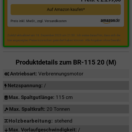
Auf Amazon kaufen*
Preis inkl. MwSt., zzgl. Versandkosten
Zuletzt aktualisiert am 18. Dezember 2023 um 21:50 . Ich weise darauf hin, dass sich die
hier angezeigten Preise inzwischen geändert haben können. Alle Angaben ohne Gewähr.
Produktdetails zum
BR-115 20 (M)
Antriebsart:
Verbrennungsmotor
Netzspannung:
/
Max. Spaltgutlänge:
115 cm
Max. Spaltkraft:
20 Tonnen
Holzbearbeitung:
stehend
Max. Vorlaufgeschwindigkeit:
/