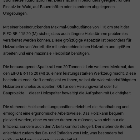
Stromnetzen durchzuführen. Dies macht ihn besonders geeignet für den
Einsatz im Wald, auf Bauernhöfen oder in anderen abgelegenen
Umgebungen.
Mit einer beeindruckenden Maximal-Spaltgutlänge von 115 cm stellt der
EIFO BR-115 20 (M) sicher, dass auch längere Holzstämme problemlos
verarbeitet werden können. Diese großzügige Kapazität ist besonders für
Holzarbeiter von Vorteil, die mit unterschiedlichen Holzarten und -größen
arbeiten und eine maximale Flexibilität benötigen.
Die herausragende Spaltkraft von 20 Tonnen ist ein weiteres Merkmal, das
den EIFO BR-115 20 (M) zu einem leistungsstarken Werkzeug macht. Diese
beeindruckende Kraft ermöglicht es Ihnen, selbst die widerstandsfähigsten
Holzarten mühelos zu spalten. Ob für den Heizungsvorrat oder für
Bauprojekte – dieser Holzspalter bewältigt die Aufgaben mit Leichtigkeit.
Die stehende Holzbearbeitungsposition erleichtert die Handhabung und
ermöglicht eine ergonomische Arbeitsweise. Das Holz kann bequem
platziert werden, ohne es vorher drehen zu müssen, was nicht nur die
Effizienz, sondern auch den Arbeitskomfort steigert. Der stehende Betrieb
erleichtert zudem das Be- und Entladen von Holz, was besonders bei
größeren Holzspaltvolumina von Vorteil ist.