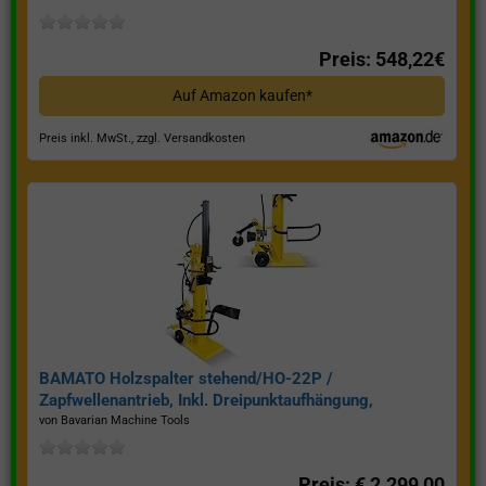
Preis: 548,22€
Auf Amazon kaufen*
Preis inkl. MwSt., zzgl. Versandkosten
BAMATO Holzspalter stehend/HO-22P /
Zapfwellenantrieb, Inkl. Dreipunktaufhängung,
Spaltkraft 22 Tonnen*
von Bavarian Machine Tools
Preis: € 2.299,00