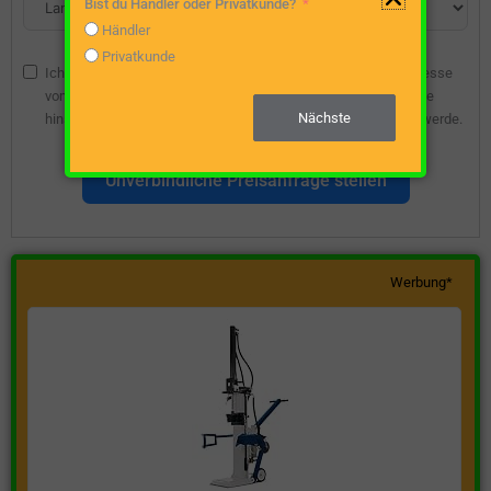
Bist du Händler oder Privatkunde?
Händler
Privatkunde
Ich bin damit einverstanden, dass die angegebene E-Mail-Adresse
vom Webseitenbetreiber gespeichert wird, damit ich über diese
Nächste
hinsichtlich eines unverbindlichen Preisangebots kontaktiert werde.
Unverbindliche Preisanfrage stellen
Werbung*