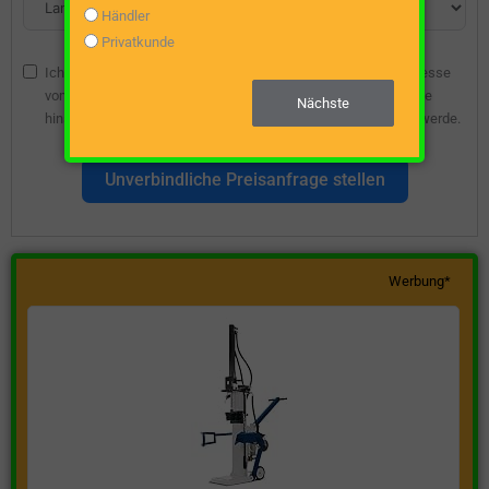
Händler
Privatkunde
Ich bin damit einverstanden, dass die angegebene E-Mail-Adresse
vom Webseitenbetreiber gespeichert wird, damit ich über diese
Nächste
hinsichtlich eines unverbindlichen Preisangebots kontaktiert werde.
Unverbindliche Preisanfrage stellen
Werbung*