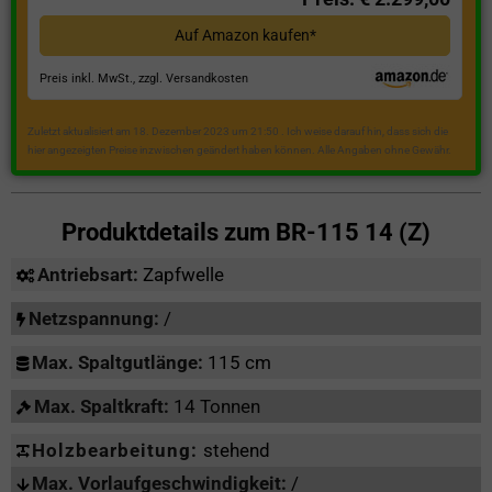
Auf Amazon kaufen*
Preis inkl. MwSt., zzgl. Versandkosten
Zuletzt aktualisiert am 18. Dezember 2023 um 21:50 . Ich weise darauf hin, dass sich die
hier angezeigten Preise inzwischen geändert haben können. Alle Angaben ohne Gewähr.
Produktdetails zum
BR-115 14 (Z)
Antriebsart:
Zapfwelle
Netzspannung:
/
Max. Spaltgutlänge:
115 cm
Max. Spaltkraft:
14 Tonnen
Holzbearbeitung:
stehend
Max. Vorlaufgeschwindigkeit:
/