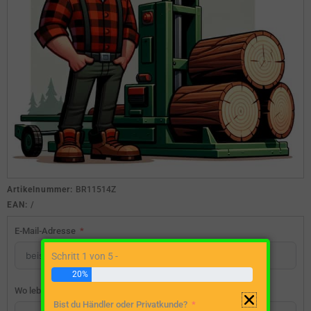
Artikelnummer:
BR11514Z
EAN:
/
E-Mail-Adresse
Schritt 1 von 5 -
20%
Wo lebst du?
Bist du Händler oder Privatkunde?