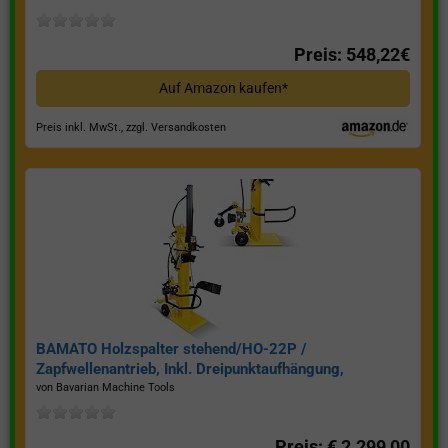
Preis: 548,22€
Auf Amazon kaufen*
Preis inkl. MwSt., zzgl. Versandkosten
BAMATO Holzspalter stehend/HO-22P /
Zapfwellenantrieb, Inkl. Dreipunktaufhängung,
Spaltkraft 22 Tonnen*
von Bavarian Machine Tools
Preis: € 2.299,00