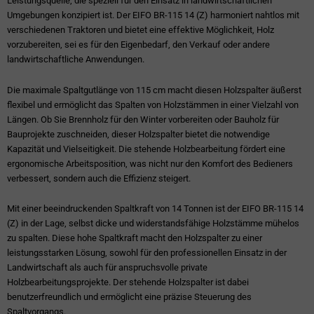
Leistungsquelle, die speziell für den Einsatz in landwirtschaftlichen
Umgebungen konzipiert ist. Der EIFO BR-115 14 (Z) harmoniert nahtlos mit
verschiedenen Traktoren und bietet eine effektive Möglichkeit, Holz
vorzubereiten, sei es für den Eigenbedarf, den Verkauf oder andere
landwirtschaftliche Anwendungen.
Die maximale Spaltgutlänge von 115 cm macht diesen Holzspalter äußerst
flexibel und ermöglicht das Spalten von Holzstämmen in einer Vielzahl von
Längen. Ob Sie Brennholz für den Winter vorbereiten oder Bauholz für
Bauprojekte zuschneiden, dieser Holzspalter bietet die notwendige
Kapazität und Vielseitigkeit. Die stehende Holzbearbeitung fördert eine
ergonomische Arbeitsposition, was nicht nur den Komfort des Bedieners
verbessert, sondern auch die Effizienz steigert.
Mit einer beeindruckenden Spaltkraft von 14 Tonnen ist der EIFO BR-115 14
(Z) in der Lage, selbst dicke und widerstandsfähige Holzstämme mühelos
zu spalten. Diese hohe Spaltkraft macht den Holzspalter zu einer
leistungsstarken Lösung, sowohl für den professionellen Einsatz in der
Landwirtschaft als auch für anspruchsvolle private
Holzbearbeitungsprojekte. Der stehende Holzspalter ist dabei
benutzerfreundlich und ermöglicht eine präzise Steuerung des
Spaltvorgangs.