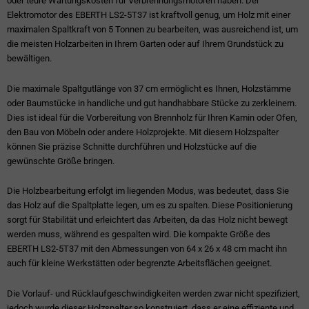
oder teure Wartungskosten für Verbrennungsmotoren haben. Der
Elektromotor des EBERTH LS2-5T37 ist kraftvoll genug, um Holz mit einer
maximalen Spaltkraft von 5 Tonnen zu bearbeiten, was ausreichend ist, um
die meisten Holzarbeiten in Ihrem Garten oder auf Ihrem Grundstück zu
bewältigen.
Die maximale Spaltgutlänge von 37 cm ermöglicht es Ihnen, Holzstämme
oder Baumstücke in handliche und gut handhabbare Stücke zu zerkleinern.
Dies ist ideal für die Vorbereitung von Brennholz für Ihren Kamin oder Ofen,
den Bau von Möbeln oder andere Holzprojekte. Mit diesem Holzspalter
können Sie präzise Schnitte durchführen und Holzstücke auf die
gewünschte Größe bringen.
Die Holzbearbeitung erfolgt im liegenden Modus, was bedeutet, dass Sie
das Holz auf die Spaltplatte legen, um es zu spalten. Diese Positionierung
sorgt für Stabilität und erleichtert das Arbeiten, da das Holz nicht bewegt
werden muss, während es gespalten wird. Die kompakte Größe des
EBERTH LS2-5T37 mit den Abmessungen von 64 x 26 x 48 cm macht ihn
auch für kleine Werkstätten oder begrenzte Arbeitsflächen geeignet.
Die Vorlauf- und Rücklaufgeschwindigkeiten werden zwar nicht spezifiziert,
jedoch wurde dieser Holzspalter so konstruiert, dass er eine effiziente und