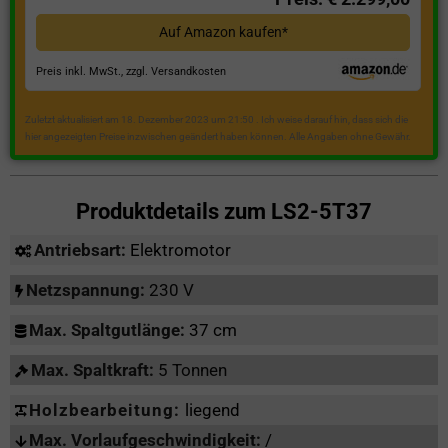
Auf Amazon kaufen*
Preis inkl. MwSt., zzgl. Versandkosten
Zuletzt aktualisiert am 18. Dezember 2023 um 21:50 . Ich weise darauf hin, dass sich die
hier angezeigten Preise inzwischen geändert haben können. Alle Angaben ohne Gewähr.
Produktdetails zum
LS2-5T37
Antriebsart:
Elektromotor
Netzspannung:
230 V
Max. Spaltgutlänge:
37 cm
Max. Spaltkraft:
5 Tonnen
Holzbearbeitung:
liegend
Max. Vorlaufgeschwindigkeit:
/