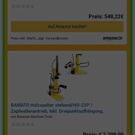
Preis: 548,22€
Auf Amazon kaufen*
Preis inkl. MwSt., zzgl. Versandkosten
BAMATO Holzspalter stehend/HO-22P /
Zapfwellenantrieb, Inkl. Dreipunktaufhängung,
Spaltkraft 22 Tonnen*
von Bavarian Machine Tools
Preis: € 2.299,00