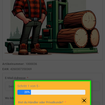
Artikelnummer:
1000036
EAN:
4260307350369
E-Mail-Adresse
Schritt 1 von 5 -
20%
Wo lebst du?
Bist du Händler oder Privatkunde?