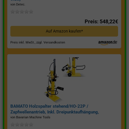
von Detec.
Preis: 548,22€
Auf Amazon kaufen*
Preis inkl. MwSt., zzgl. Versandkosten
BAMATO Holzspalter stehend/HO-22P /
Zapfwellenantrieb, Inkl. Dreipunktaufhängung,
Spaltkraft 22 Tonnen*
von Bavarian Machine Tools