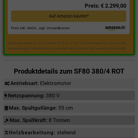
Preis: € 2.299,00
Auf Amazon kaufen*
Preis inkl. MwSt., zzgl. Versandkosten
Zuletzt aktualisiert am 18. Dezember 2023 um 21:50 . Ich weise darauf hin, dass sich die
hier angezeigten Preise inzwischen geändert haben können. Alle Angaben ohne Gewähr.
Produktdetails zum
SF80 380/4 ROT
Antriebsart:
Elektromotor
Netzspannung:
380 V
Max. Spaltgutlänge:
55 cm
Max. Spaltkraft:
8 Tonnen
Holzbearbeitung:
stehend