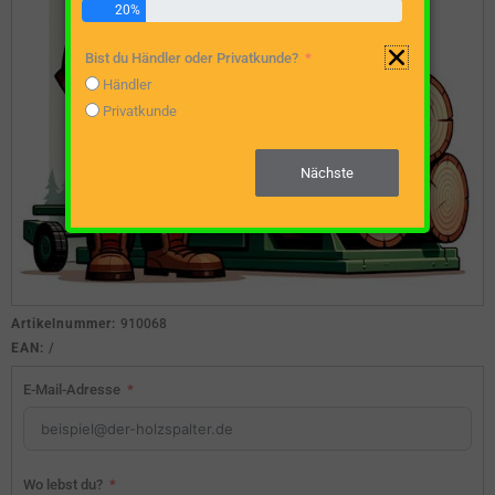
20%
Bist du Händler oder Privatkunde?
Händler
Privatkunde
Nächste
Artikelnummer:
910068
EAN:
/
E-Mail-Adresse
Wo lebst du?