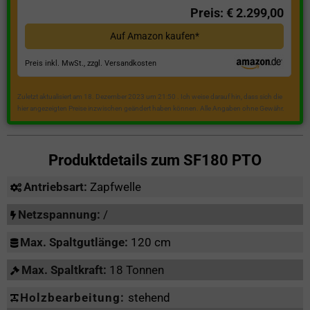
Preis: € 2.299,00
Auf Amazon kaufen*
Preis inkl. MwSt., zzgl. Versandkosten
Zuletzt aktualisiert am 18. Dezember 2023 um 21:50 . Ich weise darauf hin, dass sich die
hier angezeigten Preise inzwischen geändert haben können. Alle Angaben ohne Gewähr.
Produktdetails zum
SF180 PTO
Antriebsart:
Zapfwelle
Netzspannung:
/
Max. Spaltgutlänge:
120 cm
Max. Spaltkraft:
18 Tonnen
Holzbearbeitung:
stehend