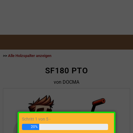
>>
Alle Holzspalter anzeigen
SF180 PTO
von DOCMA
Schritt 1 von 5 -
20%