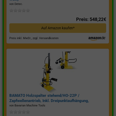
von Detec.
Preis: 548,22€
Auf Amazon kaufen*
Preis inkl. MwSt., zzgl. Versandkosten
BAMATO Holzspalter stehend/HO-22P /
Zapfwellenantrieb, Inkl. Dreipunktaufhängung,
Spaltkraft 22 Tonnen*
von Bavarian Machine Tools