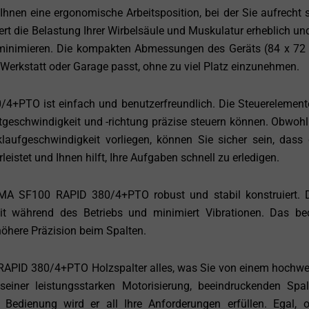
Ihnen eine ergonomische Arbeitsposition, bei der Sie aufrecht 
rt die Belastung Ihrer Wirbelsäule und Muskulatur erheblich und
inimieren. Die kompakten Abmessungen des Geräts (84 x 72
e Werkstatt oder Garage passt, ohne zu viel Platz einzunehmen.
PTO ist einfach und benutzerfreundlich. Die Steuerelement
altgeschwindigkeit und -richtung präzise steuern können. Obwohl
aufgeschwindigkeit vorliegen, können Sie sicher sein, dass 
leistet und Ihnen hilft, Ihre Aufgaben schnell zu erledigen.
MA SF100 RAPID 380/4+PTO robust und stabil konstruiert. 
eit während des Betriebs und minimiert Vibrationen. Das be
öhere Präzision beim Spalten.
PID 380/4+PTO Holzspalter alles, was Sie von einem hochwe
einer leistungsstarken Motorisierung, beeindruckenden Spalt
Bedienung wird er all Ihre Anforderungen erfüllen. Egal, 