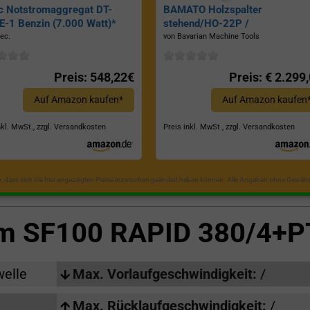
c Notstromaggregat DT-
BAMATO Holzspalter
-1 Benzin (7.000 Watt)*
stehend/HO-22P /
Zapfwellenantrieb, Inkl.
ec.
von Bavarian Machine Tools
Dreipunktaufhängung, Spaltkraf
22 Tonnen*
Preis: 548,22€
Preis: € 2.299
Auf Amazon kaufen*
Auf Amazon kaufen
nkl. MwSt., zzgl. Versandkosten
Preis inkl. MwSt., zzgl. Versandkosten
in, dass sich die hier angezeigten Preise inzwischen geändert haben können. Alle Angaben ohne Gewähr
um
SF100 RAPID 380/4+
welle
Max. Vorlaufgeschwindigkeit:
/
Max. Rücklaufgeschwindigkeit:
/