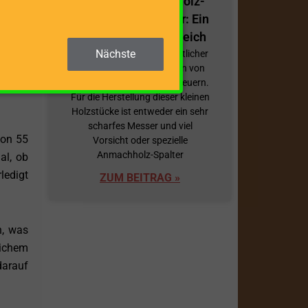
Effiziente Anmachholz-
s auch
Spalter/Spanmesser: Ein
t eine
Überblick und Vergleich
, auch
Nächste
Anmachholz ist ein wesentlicher
Modell
Bestandteil beim Anfeuern von
Öfen, Kaminen und Lagerfeuern.
as die
Für die Herstellung dieser kleinen
Holzstücke ist entweder ein sehr
scharfes Messer und viel
von 55
Vorsicht oder spezielle
Anmachholz-Spalter
al, ob
ledigt
ZUM BEITRAG »
n, was
eichem
darauf