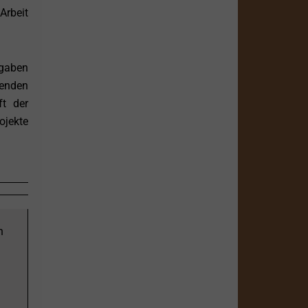
Arbeit
fgaben
kenden
t der
ojekte
n