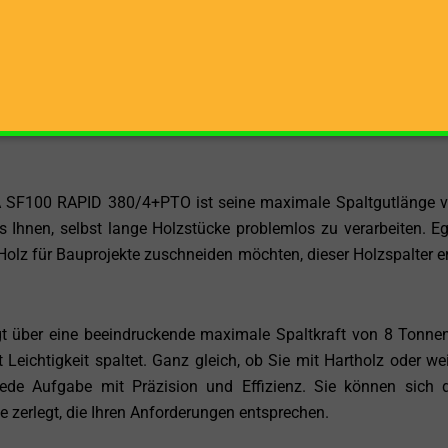
 erfolgt sowohl über einen leistungsstarken Elektromotor al
für eine Netzspannung von 380 V ausgelegt und gewährleiste
gung. Diese Energiequelle ermöglicht es dem Holzspalter
spalten. Die Kombination mit der Zapfwelle macht dieses 
satz an Traktoren und landwirtschaftlichen Fahrzeugen, w
 SF100 RAPID 380/4+PTO ist seine maximale Spaltgutlänge 
 Ihnen, selbst lange Holzstücke problemlos zu verarbeiten. Eg
Holz für Bauprojekte zuschneiden möchten, dieser Holzspalter er
über eine beeindruckende maximale Spaltkraft von 8 Tonne
t Leichtigkeit spaltet. Ganz gleich, ob Sie mit Hartholz oder w
 jede Aufgabe mit Präzision und Effizienz. Sie können sich 
le zerlegt, die Ihren Anforderungen entsprechen.