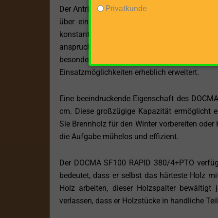
Privatkunde
Der Antrieb des DOCMA SF100 RAPID 380/4+PTO
über eine Zapfwelle. Der Elektromotor ist 
konstante und zuverlässige Energieversor
anspruchsvolles Holz mit Leichtigkeit zu 
besonders flexibel und ermöglicht den Ein
Einsatzmöglichkeiten erheblich erweitert.
Eine beeindruckende Eigenschaft des DOCMA
cm. Diese großzügige Kapazität ermöglicht es
Sie Brennholz für den Winter vorbereiten oder 
die Aufgabe mühelos und effizient.
Der DOCMA SF100 RAPID 380/4+PTO verfügt 
bedeutet, dass er selbst das härteste Holz mi
Holz arbeiten, dieser Holzspalter bewältigt
verlassen, dass er Holzstücke in handliche Tei