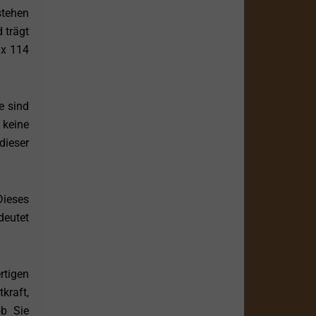
stehen
 trägt
 x 114
e sind
 keine
dieser
Dieses
deutet
rtigen
kraft,
ob Sie