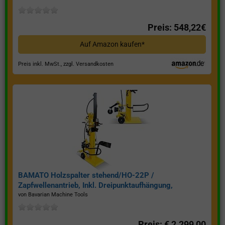
Preis: 548,22€
Auf Amazon kaufen*
Preis inkl. MwSt., zzgl. Versandkosten
BAMATO Holzspalter stehend/HO-22P /
Zapfwellenantrieb, Inkl. Dreipunktaufhängung,
Spaltkraft 22 Tonnen*
von Bavarian Machine Tools
Preis: € 2.299,00