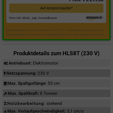
Auf Amazon kaufen*
Preis inkl. MwSt., zzgl. Versandkosten
Zuletzt aktualisiert am 18. Dezember 2023 um 21:50 . Ich weise darauf hin, dass sich die
hier angezeigten Preise inzwischen geändert haben können. Alle Angaben ohne Gewähr.
Produktdetails zum
HLS8T (230 V)
Antriebsart:
Elektromotor
Netzspannung:
230 V
Max. Spaltgutlänge:
55 cm
Max. Spaltkraft:
8 Tonnen
Holzbearbeitung:
stehend
Max. Vorlaufgeschwindigkeit:
3,1 cm/s