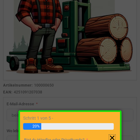
Artikelnummer:
100000650
EAN:
4251091207038
E-Mail-Adresse
Schritt 1 von 5 -
20%
Wo lebst du?
Bist du Händler oder Privatkunde?