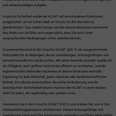
und zeitaufwendigen Aufgabe.
In puncto Sicherheit wurde der HLS8T mit verschiedenen Funktionen
ausgestattet, um ein hohes Maß an Schutz für den Benutzer zu
gewährleisten. Das stabile Design und die robuste Bauweise minimieren
das Risiko von Unfällen und sorgen dafür, dass Sie auch unter
anspruchsvollen Bedingungen sicher arbeiten können.
Zusammenfassend ist der Crossfer HLS8T (230 V) ein ausgezeichneter
Holzspalter für all diejenigen, die ein zuverlässiges, leistungsfähiges und
benutzerfreundliches Gerät suchen. Mit seiner beeindruckenden Spaltkraft,
der Fähigkeit, auch größere Holzstücke effizient zu verarbeiten, und der
ergonomischen stehenden Bauweise ist dieses Gerät eine wertvolle
Ergänzung für jede Werkstatt, jeden Haushalt oder landwirtschaftlichen
Betrieb. Die robuste Konstruktion, die einfache Bedienung und die
durchdachten Sicherheitsfeatures machen den HLS8T zu einer idealen
Wahl für jeden, der regelmäßig Holz spalten muss.
Investieren Sie in den Crossfer HLS8T (230 V) und erleben Sie, wie er Ihre
Holzbearbeitungsprozesse revolutioniert. Dieses leistungsfähige und
zuverlässige Gerät wird Ihre Arbeitsweise verändern und Ihnen dabei helfen,