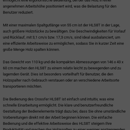
ermöglicht eine ergonomische Bedienung, bei der das Holz in einer
angenehmen Arbeitshöhe positioniert wird, was die Belastung für den
Benutzer reduziert.
Mit einer maximalen Spaltgutlänge von 55 cm ist der HLS8T in der Lage,
auch größere Holzstücke zu bewältigen. Die Geschwindigkeiten für Vorlauf
und Rücklauf, mit 3,1 cm/s bzw. 17,3 cm/s, sind ideal ausbalanciert, um
eine effiziente Arbeitsweise zu ermöglichen, sodass Sie in kurzer Zeit eine
große Menge Holz spalten können.
Das Gewicht von 110 kg und die kompakten Abmessungen von 146 x 43 x
60 cm machen den HLS8T zu einem relativ leicht zu bewegenden und zu
lagernden Gerät. Dies ist besonders vorteilhaft für Benutzer, die den
Holzspalter nach Gebrauch verstauen oder an verschiedene Arbeitsorte
transportieren möchten.
Die Bedienung des Crossfer HLS8T ist einfach und intuitiv, was eine
schnelle Einarbeitung ermöglicht. Die klare und benutzerfreundliche
Gestaltung der Bedienelemente trägt dazu bei, dass Sie ohne umständliche
Vorbereitungen direkt mit der Arbeit beginnen können. Die einfache
Bedienung und die effektive Arbeitsweise des HLS8T steigern Ihre
Produktivität und machen das Holzspalten zu einer weniger anstrengenden