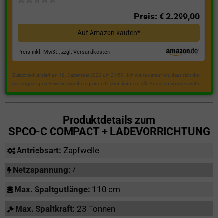
Preis: € 2.299,00
Auf Amazon kaufen*
Preis inkl. MwSt., zzgl. Versandkosten
Zuletzt aktualisiert am 18. Dezember 2023 um 21:50 . Ich weise darauf hin, dass sich die
hier angezeigten Preise inzwischen geändert haben können. Alle Angaben ohne Gewähr.
Produktdetails zum
SPCO-C COMPACT + LADEVORRICHTUNG
Antriebsart:
Zapfwelle
Netzspannung:
/
Max. Spaltgutlänge:
110 cm
Max. Spaltkraft:
23 Tonnen