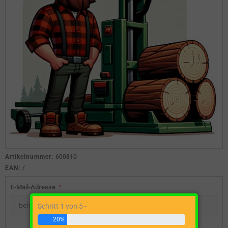
Artikelnummer:
600810
EAN:
/
E-Mail-Adresse
Schritt 1 von 5 -
20%