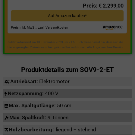
Preis: € 2.299,00
Auf Amazon kaufen*
Preis inkl. MwSt., zzgl. Versandkosten
Zuletzt aktualisiert am 18. Dezember 2023 um 21:50 . Ich weise darauf hin, dass sich die
hier angezeigten Preise inzwischen geändert haben können. Alle Angaben ohne Gewähr.
Produktdetails zum
SOV9-2-ET
Antriebsart:
Elektromotor
Netzspannung:
400 V
Max. Spaltgutlänge:
50 cm
Max. Spaltkraft:
9 Tonnen
Holzbearbeitung:
liegend + stehend