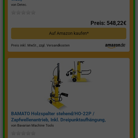
von Detec.
Preis: 548,22€
Auf Amazon kaufen*
Preis inkl. MwSt., zzgl. Versandkosten
BAMATO Holzspalter stehend/HO-22P /
Zapfwellenantrieb, Inkl. Dreipunktaufhängung,
Spaltkraft 22 Tonnen*
von Bavarian Machine Tools