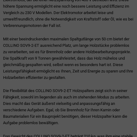
höhere Spannung ermöglicht eine noch bessere Leistung und Effizienz im
Vergleich zu 230 V Modellen. Der Elektromotor arbeitet leise und
umweltfreundlich, ohne die Notwendigkeit von Kraftstoff oder Öl, wie es bei
Verbrennungsmotoren der Fall ist.
Mit einer beeindruckenden maximalen Spaltgutlänge von 50 cm bietet der
COLLINO SOV9-2-ET ausreichend Platz, um lange Holzstücke problemlos
zu verarbeiten, sei es für Brennholz oder andere Holzbearbeitungsprojekte.
Die Spaltkraft von 9 Tonnen gewährleistet, dass das Holz mühelos und
gleichmäßig gespalten wird, selbst wenn es besonders hart ist. Diese
Leistungsfähigkeit ermöglicht es Ihnen, Zeit und Energie zu sparen und Ihre
Holzarbeiten effizienter zu gestalten.
Die Flexibilität des COLLINO SOV9-2-ET Holzspalters zeigt sich in seiner
Fähigkeit, sowohl im liegenden als auch im stehenden Modus zu arbeiten.
Dies macht das Gerät äußerst vielseitig und anpassungsfähig an
verschiedene Aufgaben. Egal, ob Sie Brennholz für Ihren Kamin oder
Baumaterialien für ein Bauprojekt benötigen, dieser Holzspalter kann die
Aufgabe problemlos bewältigen.
Das Gewicht des COLLINO SOV9-2-ET beträgt 210 kg, was ihm eine stabile