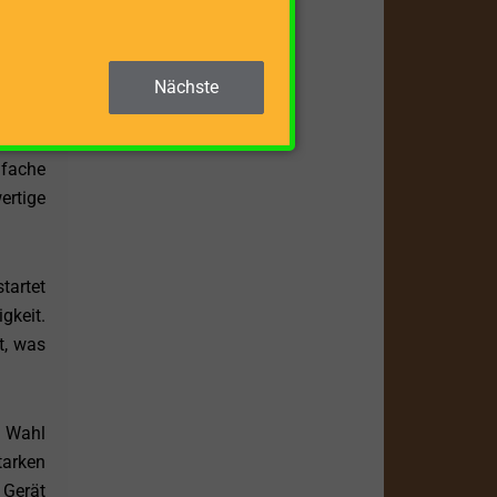
 Gerät
kte zu
Nächste
rtiert
nfache
ertige
tartet
gkeit.
t, was
e Wahl
tarken
 Gerät