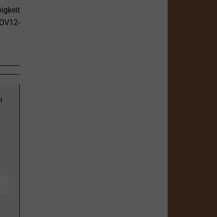
igkeit
SOV12-
n