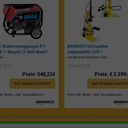
c Notstromaggregat DT-
BAMATO Holzspalter
-1 Benzin (7.000 Watt)*
stehend/HO-22P /
Zapfwellenantrieb, Inkl.
ec.
von Bavarian Machine Tools
Dreipunktaufhängung, Spaltkraf
22 Tonnen*
Preis: 548,22€
Preis: € 2.299
Auf Amazon kaufen*
Auf Amazon kaufen
nkl. MwSt., zzgl. Versandkosten
Preis inkl. MwSt., zzgl. Versandkosten
in, dass sich die hier angezeigten Preise inzwischen geändert haben können. Alle Angaben ohne Gewähr