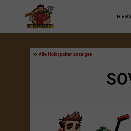
Zum
Inhalt
HER
springen
>>
Alle Holzspalter anzeigen
SO