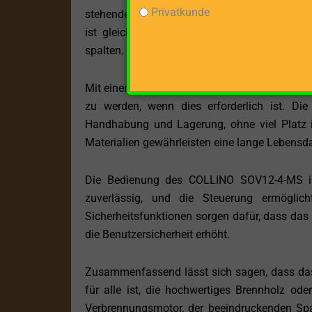
Privatkunde
stehenden Modus arbeiten, was die Anpassung 
ist gleichermaßen geeignet, um Holzscheite
spalten.
Mit einem Gewicht von 190 kg ist der COLLINO
zu werden, wenn dies erforderlich ist. D
Handhabung und Lagerung, ohne viel Platz 
Materialien gewährleisten eine lange Lebensda
Die Bedienung des COLLINO SOV12-4-MS ist
zuverlässig, und die Steuerung ermöglich
Sicherheitsfunktionen sorgen dafür, dass das
die Benutzersicherheit erhöht.
Zusammenfassend lässt sich sagen, dass da
für alle ist, die hochwertiges Brennholz od
Verbrennungsmotor, der beeindruckenden Spalt