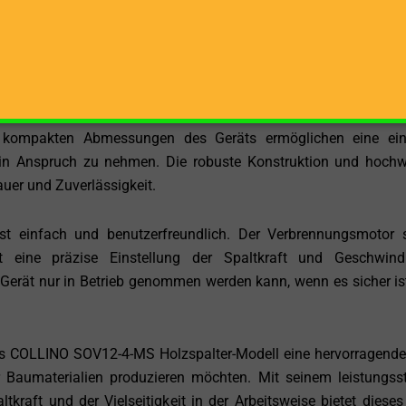
an verschiedene Holzbearbeitungsprojekte erleichtert. Dieses
 für Ihren Kamin oder Bauholz für anspruchsvolle Bauproje
 SOV12-4-MS stabil und dennoch ausreichend leicht, um transpo
ie kompakten Abmessungen des Geräts ermöglichen eine ei
in Anspruch zu nehmen. Die robuste Konstruktion und hochw
uer und Zuverlässigkeit.
 einfach und benutzerfreundlich. Der Verbrennungsmotor s
t eine präzise Einstellung der Spaltkraft und Geschwindi
 Gerät nur in Betrieb genommen werden kann, wenn es sicher is
s COLLINO SOV12-4-MS Holzspalter-Modell eine hervorragend
er Baumaterialien produzieren möchten. Mit seinem leistungss
kraft und der Vielseitigkeit in der Arbeitsweise bietet dieses