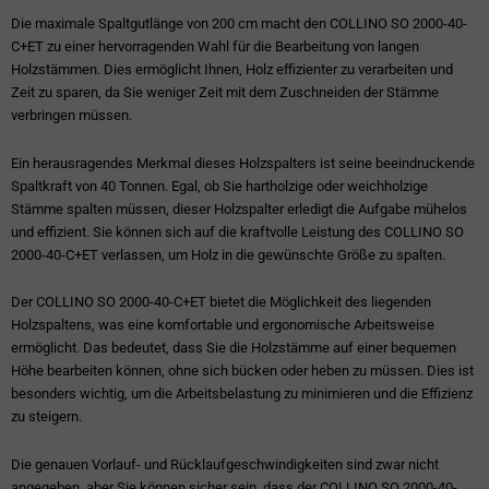
Die maximale Spaltgutlänge von 200 cm macht den COLLINO SO 2000-40-
C+ET zu einer hervorragenden Wahl für die Bearbeitung von langen
Holzstämmen. Dies ermöglicht Ihnen, Holz effizienter zu verarbeiten und
Zeit zu sparen, da Sie weniger Zeit mit dem Zuschneiden der Stämme
verbringen müssen.
Ein herausragendes Merkmal dieses Holzspalters ist seine beeindruckende
Spaltkraft von 40 Tonnen. Egal, ob Sie hartholzige oder weichholzige
Stämme spalten müssen, dieser Holzspalter erledigt die Aufgabe mühelos
und effizient. Sie können sich auf die kraftvolle Leistung des COLLINO SO
2000-40-C+ET verlassen, um Holz in die gewünschte Größe zu spalten.
Der COLLINO SO 2000-40-C+ET bietet die Möglichkeit des liegenden
Holzspaltens, was eine komfortable und ergonomische Arbeitsweise
ermöglicht. Das bedeutet, dass Sie die Holzstämme auf einer bequemen
Höhe bearbeiten können, ohne sich bücken oder heben zu müssen. Dies ist
besonders wichtig, um die Arbeitsbelastung zu minimieren und die Effizienz
zu steigern.
Die genauen Vorlauf- und Rücklaufgeschwindigkeiten sind zwar nicht
angegeben, aber Sie können sicher sein, dass der COLLINO SO 2000-40-