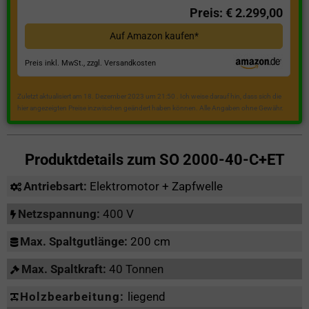
Preis: € 2.299,00
Auf Amazon kaufen*
Preis inkl. MwSt., zzgl. Versandkosten
Zuletzt aktualisiert am 18. Dezember 2023 um 21:50 . Ich weise darauf hin, dass sich die
hier angezeigten Preise inzwischen geändert haben können. Alle Angaben ohne Gewähr.
Produktdetails zum
SO 2000-40-C+ET
Antriebsart:
Elektromotor + Zapfwelle
Netzspannung:
400 V
Max. Spaltgutlänge:
200 cm
Max. Spaltkraft:
40 Tonnen
Holzbearbeitung:
liegend