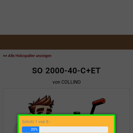
>>
Alle Holzspalter anzeigen
SO 2000-40-C+ET
von COLLINO
Schritt 1 von 5 -
20%