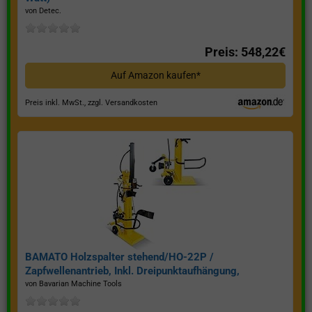
von Detec.
Preis: 548,22€
Auf Amazon kaufen*
Preis inkl. MwSt., zzgl. Versandkosten
BAMATO Holzspalter stehend/HO-22P /
Zapfwellenantrieb, Inkl. Dreipunktaufhängung,
Spaltkraft 22 Tonnen*
von Bavarian Machine Tools