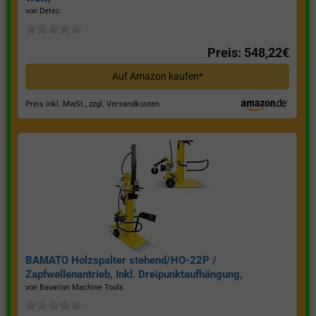
von Detec.
Preis: 548,22€
Auf Amazon kaufen*
Preis inkl. MwSt., zzgl. Versandkosten
BAMATO Holzspalter stehend/HO-22P /
Zapfwellenantrieb, Inkl. Dreipunktaufhängung,
Spaltkraft 22 Tonnen*
von Bavarian Machine Tools