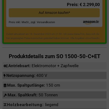
Preis: € 2.299,00
Auf Amazon kaufen*
Preis inkl. MwSt., zzgl. Versandkosten
Zuletzt aktualisiert am 18. Dezember 2023 um 21:50 . Ich weise darauf hin, dass sich die
hier angezeigten Preise inzwischen geändert haben können. Alle Angaben ohne Gewähr.
Produktdetails zum
SO 1500-50-C+ET
Antriebsart:
Elektromotor + Zapfwelle
Netzspannung:
400 V
Max. Spaltgutlänge:
150 cm
Max. Spaltkraft:
50 Tonnen
Holzbearbeitung:
liegend