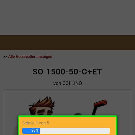
>>
Alle Holzspalter anzeigen
SO 1500-50-C+ET
von COLLINO
Schritt 1 von 5 -
20%