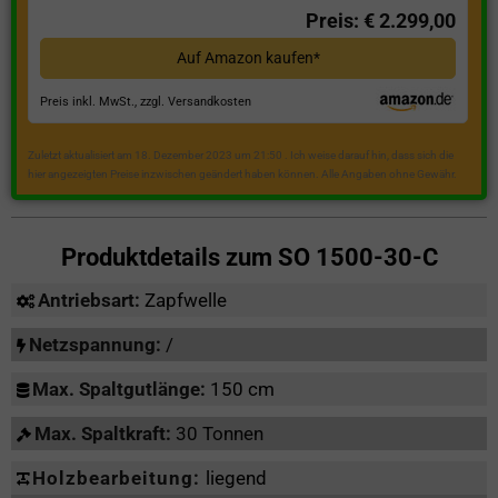
Preis: € 2.299,00
Auf Amazon kaufen*
Preis inkl. MwSt., zzgl. Versandkosten
Zuletzt aktualisiert am 18. Dezember 2023 um 21:50 . Ich weise darauf hin, dass sich die
hier angezeigten Preise inzwischen geändert haben können. Alle Angaben ohne Gewähr.
Produktdetails zum
SO 1500-30-C
Antriebsart:
Zapfwelle
Netzspannung:
/
Max. Spaltgutlänge:
150 cm
Max. Spaltkraft:
30 Tonnen
Holzbearbeitung:
liegend