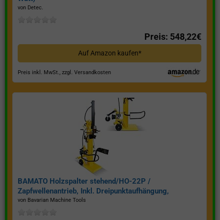
von Detec.
Preis: 548,22€
Auf Amazon kaufen*
Preis inkl. MwSt., zzgl. Versandkosten
BAMATO Holzspalter stehend/HO-22P /
Zapfwellenantrieb, Inkl. Dreipunktaufhängung,
Spaltkraft 22 Tonnen*
von Bavarian Machine Tools