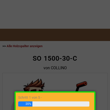
>>
Alle Holzspalter anzeigen
SO 1500-30-C
von COLLINO
Schritt 1 von 5 -
20%