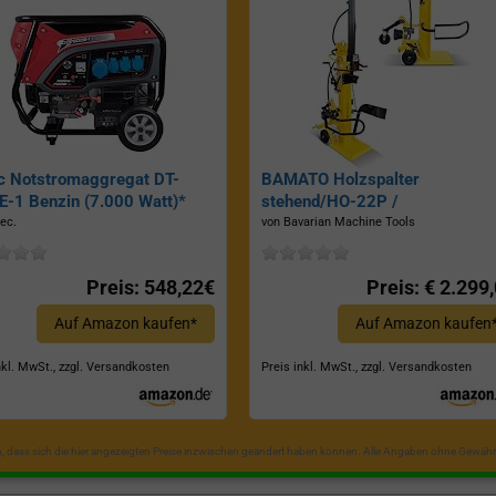
c Notstromaggregat DT-
BAMATO Holzspalter
-1 Benzin (7.000 Watt)*
stehend/HO-22P /
Zapfwellenantrieb, Inkl.
ec.
von Bavarian Machine Tools
Dreipunktaufhängung, Spaltkraf
22 Tonnen*
Preis: 548,22€
Preis: € 2.299
Auf Amazon kaufen*
Auf Amazon kaufen
nkl. MwSt., zzgl. Versandkosten
Preis inkl. MwSt., zzgl. Versandkosten
in, dass sich die hier angezeigten Preise inzwischen geändert haben können. Alle Angaben ohne Gewähr