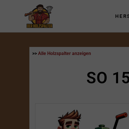
Zum
Inhalt
HER
springen
>>
Alle Holzspalter anzeigen
SO 1