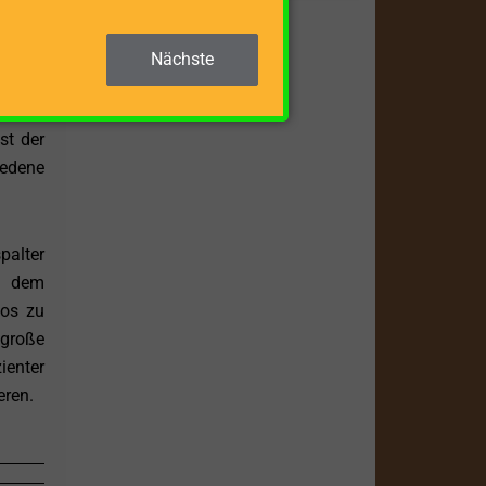
ng ist
miert.
Nächste
e hohe
st der
iedene
palter
, dem
los zu
 große
ienter
eren.