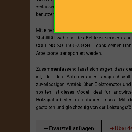
verlassen, dass der COLLINO SO 1500-23-C+
benutzerfreundlich und intuitiv gestaltet, was 
Mit einem Gewicht von 980 kg ist dieser Holzsp
Stabilität während des Betriebs, sondern auc
COLLINO SO 1500-23-C+ET dank seiner Trans
Arbeitsorte transportiert werden.
Zusammenfassend lässt sich sagen, dass der
ist, der den Anforderungen anspruchsvol
zuverlässigen Antrieb über Elektromotor un
spalten, ist dieses Modell ideal für landwirts
Holzspaltarbeiten durchführen muss. Mit 
gestalten und gleichzeitig von der Leistungsfä
➡ Ersatzteil anfragen
➡ Über de