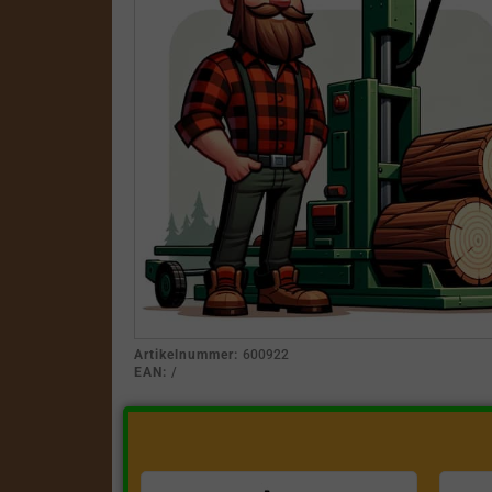
Artikelnummer:
600922
EAN:
/