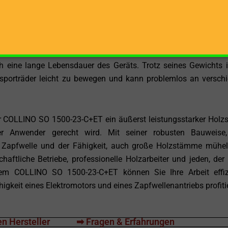
ET eine zuverlässige Arbeitsleistung bietet. Die Bedienu
die Produktivität steigert und die Lernkurve für die Benutzer mini
alter stabil und robust gebaut. Dies gewährleistet nicht nur ein
h eine lange Lebensdauer des Geräts. Trotz seines Gewichts i
porträder leicht zu bewegen und kann problemlos an versch
 COLLINO SO 1500-23-C+ET ein äußerst leistungsstarker Holzs
ler Anwender gerecht wird. Mit seiner robusten Bauweise
d Zapfwelle und der Fähigkeit, auch große Holzstämme mühe
chaftliche Betriebe, professionelle Holzarbeiter und jeden, der
dem COLLINO SO 1500-23-C+ET können Sie Ihre Arbeit effiz
higkeit eines Elektromotors und eines Zapfwellenantriebs profiti
n Hersteller
➡ Fragen & Erfahrungen