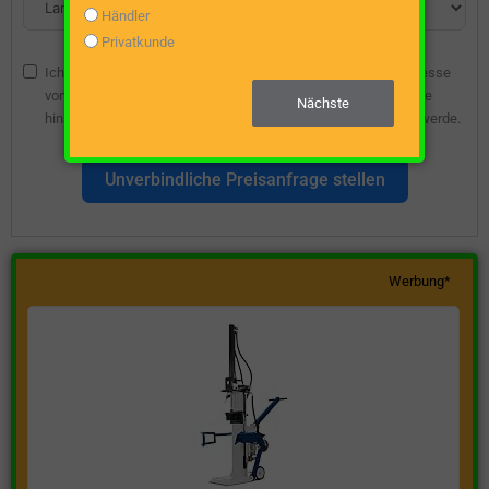
Händler
Privatkunde
Ich bin damit einverstanden, dass die angegebene E-Mail-Adresse
vom Webseitenbetreiber gespeichert wird, damit ich über diese
Nächste
hinsichtlich eines unverbindlichen Preisangebots kontaktiert werde.
Unverbindliche Preisanfrage stellen
Werbung*