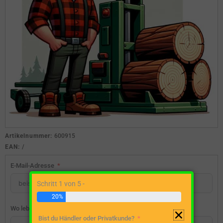
Artikelnummer:
600915
EAN:
/
E-Mail-Adresse
Schritt 1 von 5 -
20%
Wo lebst du?
Bist du Händler oder Privatkunde?