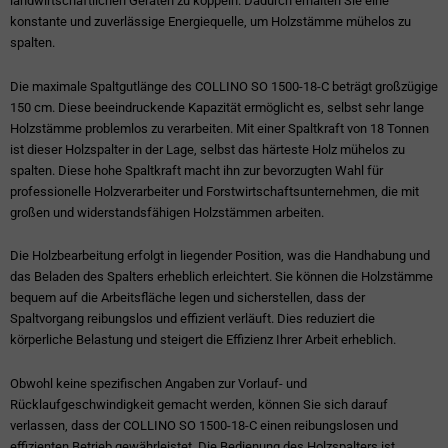
landwirtschaftlichen Geräten zu koppeln. Dadurch erhalten Sie eine
konstante und zuverlässige Energiequelle, um Holzstämme mühelos zu
spalten.
Die maximale Spaltgutlänge des COLLINO SO 1500-18-C beträgt großzügige
150 cm. Diese beeindruckende Kapazität ermöglicht es, selbst sehr lange
Holzstämme problemlos zu verarbeiten. Mit einer Spaltkraft von 18 Tonnen
ist dieser Holzspalter in der Lage, selbst das härteste Holz mühelos zu
spalten. Diese hohe Spaltkraft macht ihn zur bevorzugten Wahl für
professionelle Holzverarbeiter und Forstwirtschaftsunternehmen, die mit
großen und widerstandsfähigen Holzstämmen arbeiten.
Die Holzbearbeitung erfolgt in liegender Position, was die Handhabung und
das Beladen des Spalters erheblich erleichtert. Sie können die Holzstämme
bequem auf die Arbeitsfläche legen und sicherstellen, dass der
Spaltvorgang reibungslos und effizient verläuft. Dies reduziert die
körperliche Belastung und steigert die Effizienz Ihrer Arbeit erheblich.
Obwohl keine spezifischen Angaben zur Vorlauf- und
Rücklaufgeschwindigkeit gemacht werden, können Sie sich darauf
verlassen, dass der COLLINO SO 1500-18-C einen reibungslosen und
effizienten Betrieb gewährleistet. Die Bedienung des Holzspalters ist