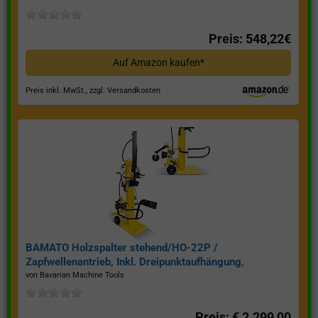
Preis: 548,22€
Auf Amazon kaufen*
Preis inkl. MwSt., zzgl. Versandkosten
BAMATO Holzspalter stehend/HO-22P /
Zapfwellenantrieb, Inkl. Dreipunktaufhängung,
Spaltkraft 22 Tonnen*
von Bavarian Machine Tools
Preis: € 2.299,00