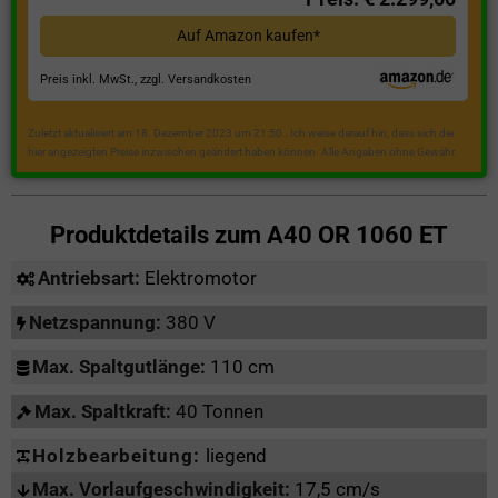
Auf Amazon kaufen*
Preis inkl. MwSt., zzgl. Versandkosten
Zuletzt aktualisiert am 18. Dezember 2023 um 21:50 . Ich weise darauf hin, dass sich die
hier angezeigten Preise inzwischen geändert haben können. Alle Angaben ohne Gewähr.
Produktdetails zum
A40 OR 1060 ET
Antriebsart:
Elektromotor
Netzspannung:
380 V
Max. Spaltgutlänge:
110 cm
Max. Spaltkraft:
40 Tonnen
Holzbearbeitung:
liegend
Max. Vorlaufgeschwindigkeit:
17,5 cm/s