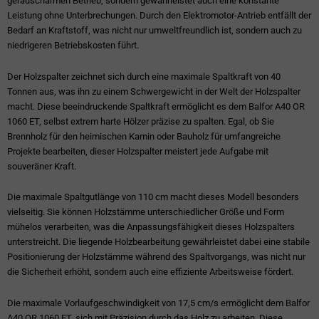
geräuscharmen Betrieb, sondern gewährleistet auch eine konstante
Leistung ohne Unterbrechungen. Durch den Elektromotor-Antrieb entfällt der
Bedarf an Kraftstoff, was nicht nur umweltfreundlich ist, sondern auch zu
niedrigeren Betriebskosten führt.
Der Holzspalter zeichnet sich durch eine maximale Spaltkraft von 40
Tonnen aus, was ihn zu einem Schwergewicht in der Welt der Holzspalter
macht. Diese beeindruckende Spaltkraft ermöglicht es dem Balfor A40 OR
1060 ET, selbst extrem harte Hölzer präzise zu spalten. Egal, ob Sie
Brennholz für den heimischen Kamin oder Bauholz für umfangreiche
Projekte bearbeiten, dieser Holzspalter meistert jede Aufgabe mit
souveräner Kraft.
Die maximale Spaltgutlänge von 110 cm macht dieses Modell besonders
vielseitig. Sie können Holzstämme unterschiedlicher Größe und Form
mühelos verarbeiten, was die Anpassungsfähigkeit dieses Holzspalters
unterstreicht. Die liegende Holzbearbeitung gewährleistet dabei eine stabile
Positionierung der Holzstämme während des Spaltvorgangs, was nicht nur
die Sicherheit erhöht, sondern auch eine effiziente Arbeitsweise fördert.
Die maximale Vorlaufgeschwindigkeit von 17,5 cm/s ermöglicht dem Balfor
A40 OR 1060 ET, sich mit Präzision durch das Holz zu arbeiten. Diese