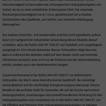
Geschwindigkeit ist besonders bei umfangreichen Holzspaltaufgaben von
Vorteil, da sie zu einer erheblichen Zeitersparnis führt. Die maximale
Rücklaufgeschwindigkeit von 8,1 cm/s gewährleistet ein schnelles
Zurückziehen des Spaltkeils, um nahtlos zum nächsten Arbeitsgang
überzugehen.
Die exakten Gewichts- und Gerätemaße sind hier nicht spezifiziert, jedoch
lässt sich aufgrund der industriellen Anwendung dieses Modells darauf
schließen, dass der Balfor A40 OR 1060 ET auf Stabilität und Langlebigkeit
ausgelegt ist. Die robuste Bauweise dieses Holzspalters trägt dazu bei,
dass er während des Betriebs stabil auf dem Boden steht und minimale
Vibrationen aufweist, was nicht nur die Präzision bei der Holzverarbeitung
erhöht, sondern auch den Bedienkomfort steigert.
Zusammenfassend ist der Balfor A40 OR 1060 ET ein Elektromotor-
Holzspalter, der durch seine beeindruckende Spaltkraft, die vielseitige
Anwendbarkeit und die nachhaltige Energieversorgung überzeugt. Dieses
Modell ist die perfekte Wahl für Anwender, die auf der Suche nach einem
leistungsstarken, zuverlässigen und umweltfreundlichen Werkzeug für ihre
Holzspaltaufgaben sind. Investieren Sie in den Balfor A40 OR 1060 ET, um
die Effizienz und Präzision Ihrer Holzverarbeitungsaufgaben zu steigern.