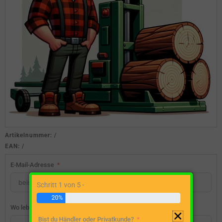
Artikelnummer:
/
EAN:
/
E-Mail-Adresse
Schritt 1 von 5 -
20%
Wo lebst du?
Bist du Händler oder Privatkunde?