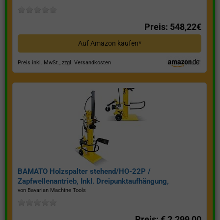
Preis: 548,22€
Auf Amazon kaufen*
Preis inkl. MwSt., zzgl. Versandkosten
BAMATO Holzspalter stehend/HO-22P /
Zapfwellenantrieb, Inkl. Dreipunktaufhängung,
Spaltkraft 22 Tonnen*
von Bavarian Machine Tools
Preis: € 2.299,00