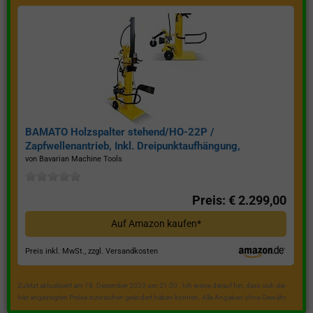
BAMATO Holzspalter stehend/HO-22P /
Zapfwellenantrieb, Inkl. Dreipunktaufhängung,
Spaltkraft 22 Tonnen*
von Bavarian Machine Tools
Preis: € 2.299,00
Auf Amazon kaufen*
Preis inkl. MwSt., zzgl. Versandkosten
Zuletzt aktualisiert am 18. Dezember 2023 um 21:50 . Ich weise darauf hin, dass sich die
hier angezeigten Preise inzwischen geändert haben können. Alle Angaben ohne Gewähr.