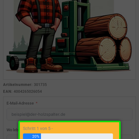
Artikelnummer:
301735
EAN:
4004265026054
E-Mail-Adresse
Schritt 1 von 5 -
Wo lebst du?
20%