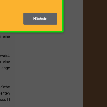
er den
Nächste
sition
slosen
m eine
weist.
n eine
 lange
prüche
enten
boss H