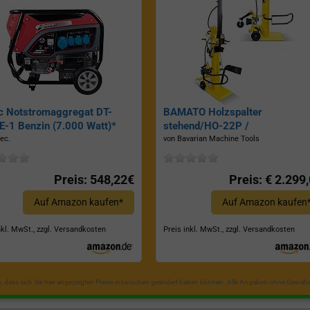
c Notstromaggregat DT-
BAMATO Holzspalter
-1 Benzin (7.000 Watt)*
stehend/HO-22P /
Zapfwellenantrieb, Inkl.
ec.
von Bavarian Machine Tools
Dreipunktaufhängung, Spaltkraf
22 Tonnen*
Preis: 548,22€
Preis: € 2.299
Auf Amazon kaufen*
Auf Amazon kaufen
nkl. MwSt., zzgl. Versandkosten
Preis inkl. MwSt., zzgl. Versandkosten
in, dass sich die hier angezeigten Preise inzwischen geändert haben können. Alle Angaben ohne Gewähr