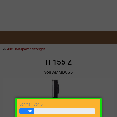
>>
Alle Holzspalter anzeigen
H 155 Z
von AMMBOSS
Schritt 1 von 5 -
20%