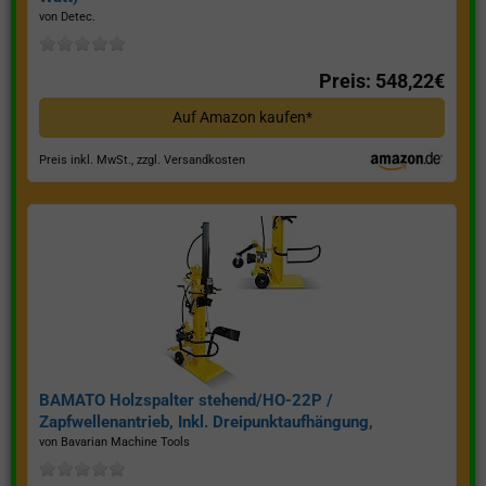
von Detec.
Preis: 548,22€
Auf Amazon kaufen*
Preis inkl. MwSt., zzgl. Versandkosten
BAMATO Holzspalter stehend/HO-22P /
Zapfwellenantrieb, Inkl. Dreipunktaufhängung,
Spaltkraft 22 Tonnen*
von Bavarian Machine Tools