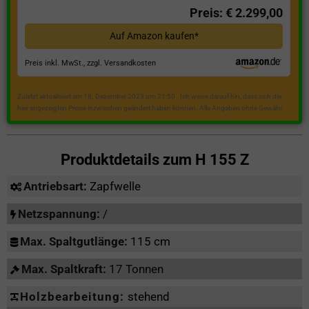
Preis: € 2.299,00
Auf Amazon kaufen*
Preis inkl. MwSt., zzgl. Versandkosten
Zuletzt aktualisiert am 18. Dezember 2023 um 21:50 . Ich weise darauf hin, dass sich die
hier angezeigten Preise inzwischen geändert haben können. Alle Angaben ohne Gewähr.
Produktdetails zum
H 155 Z
Antriebsart:
Zapfwelle
Netzspannung:
/
Max. Spaltgutlänge:
115 cm
Max. Spaltkraft:
17 Tonnen
Holzbearbeitung:
stehend