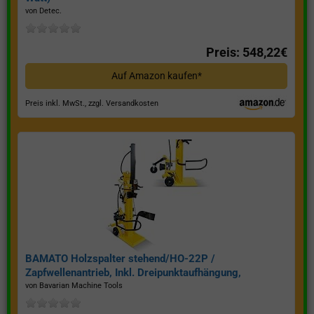
von Detec.
Preis: 548,22€
Auf Amazon kaufen*
Preis inkl. MwSt., zzgl. Versandkosten
BAMATO Holzspalter stehend/HO-22P /
Zapfwellenantrieb, Inkl. Dreipunktaufhängung,
Spaltkraft 22 Tonnen*
von Bavarian Machine Tools