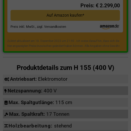
Preis: € 2.299,00
Auf Amazon kaufen*
Preis inkl. MwSt., zzgl. Versandkosten
Zuletzt aktualisiert am 18. Dezember 2023 um 21:50 . Ich weise darauf hin, dass sich die
hier angezeigten Preise inzwischen geändert haben können. Alle Angaben ohne Gewähr.
Produktdetails zum
H 155 (400 V)
Antriebsart:
Elektromotor
Netzspannung:
400 V
Max. Spaltgutlänge:
115 cm
Max. Spaltkraft:
17 Tonnen
Holzbearbeitung:
stehend