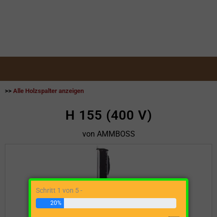
>>
Alle Holzspalter anzeigen
H 155 (400 V)
von AMMBOSS
Schritt 1 von 5 -
20%