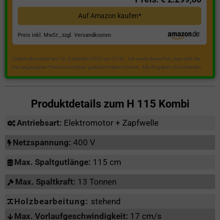
Auf Amazon kaufen*
Preis inkl. MwSt., zzgl. Versandkosten
Zuletzt aktualisiert am 18. Dezember 2023 um 21:50 . Ich weise darauf hin, dass sich die
hier angezeigten Preise inzwischen geändert haben können. Alle Angaben ohne Gewähr.
Produktdetails zum
H 115 Kombi
Antriebsart:
Elektromotor + Zapfwelle
Netzspannung:
400 V
Max. Spaltgutlänge:
115 cm
Max. Spaltkraft:
13 Tonnen
Holzbearbeitung:
stehend
Max. Vorlaufgeschwindigkeit:
17 cm/s