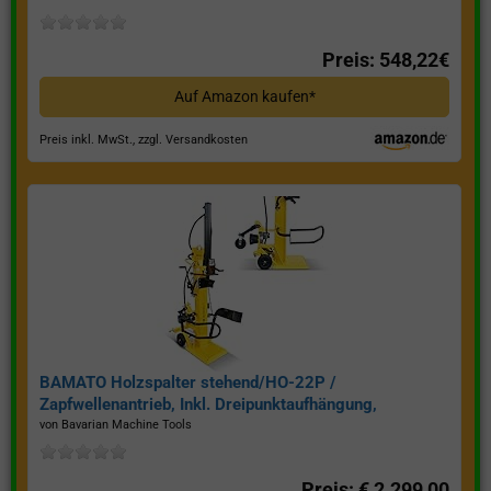
Preis: 548,22€
Auf Amazon kaufen*
Preis inkl. MwSt., zzgl. Versandkosten
BAMATO Holzspalter stehend/HO-22P /
Zapfwellenantrieb, Inkl. Dreipunktaufhängung,
Spaltkraft 22 Tonnen*
von Bavarian Machine Tools
Preis: € 2.299,00