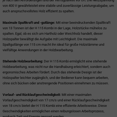
je nach den Anforderungen und der Verfügbarkeit vor Ort. Die Netzspannung
von 400 V gewährleistet eine stabile und zuverlässige Leistungsabgabe, um
auch anspruchsvollstes Holz effizient zu spalten.
Maximale Spaltkraft und -gutlänge:
Mit einer beeindruckenden Spaltkraft
von 13 Tonnen ist der H 115 Kombi in der Lage, Holzstücke mühelos zu
spalten. Egal, ob es sich um Hartholz oder Weichholz handelt, dieser
Holzspalter bewältigt die Aufgabe mit Leichtigkeit. Die maximale
Spaltgutlänge von 115 cm macht ihn ideal für große Holzstämme und
vielfältige Anwendungen in der Holzbearbeitung.
Stehende Holzbearbeitung:
Der H 115 Kombi ermöglicht eine stehende
Holzbearbeitung, was nicht nur die Handhabung erleichtert, sondern auch
ergonomisches Arbeiten fördert. Durch das stehende Design ist der
Holzspalter leichter zugänglich, und der Bediener kann bequem arbeiten,
ohne sich bücken oder anstrengende Positionen einnehmen zu müssen.
Vorlauf- und Rücklaufgeschwindigkeit:
Mit einer maximalen
Vorlaufgeschwindigkeit von 17 cm/s und einer Rücklaufgeschwindigkeit
von 18 cm/s bietet der H 115 Kombi eine effiziente Arbeitsweise. Diese
Geschwindigkeiten ermöglichen einen reibungslosen Arbeitsprozess,
wodurch Zeit und Energie gespart werden.