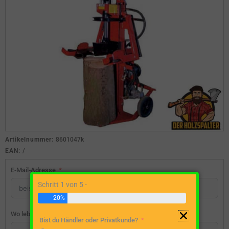
Artikelnummer:
8601047k
EAN:
/
E-Mail-Adresse
Schritt 1 von 5 -
20%
Wo lebst du?
Bist du Händler oder Privatkunde?