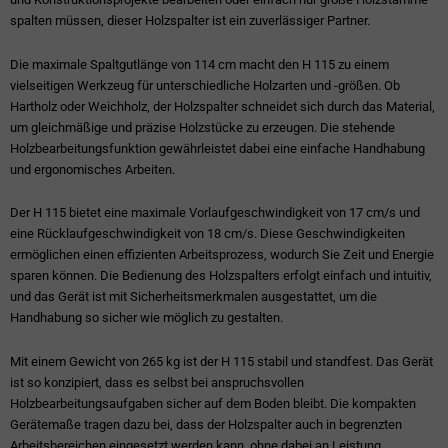
spalten müssen, dieser Holzspalter ist ein zuverlässiger Partner.
Die maximale Spaltgutlänge von 114 cm macht den H 115 zu einem
vielseitigen Werkzeug für unterschiedliche Holzarten und -größen. Ob
Hartholz oder Weichholz, der Holzspalter schneidet sich durch das Material,
um gleichmäßige und präzise Holzstücke zu erzeugen. Die stehende
Holzbearbeitungsfunktion gewährleistet dabei eine einfache Handhabung
und ergonomisches Arbeiten.
Der H 115 bietet eine maximale Vorlaufgeschwindigkeit von 17 cm/s und
eine Rücklaufgeschwindigkeit von 18 cm/s. Diese Geschwindigkeiten
ermöglichen einen effizienten Arbeitsprozess, wodurch Sie Zeit und Energie
sparen können. Die Bedienung des Holzspalters erfolgt einfach und intuitiv,
und das Gerät ist mit Sicherheitsmerkmalen ausgestattet, um die
Handhabung so sicher wie möglich zu gestalten.
Mit einem Gewicht von 265 kg ist der H 115 stabil und standfest. Das Gerät
ist so konzipiert, dass es selbst bei anspruchsvollen
Holzbearbeitungsaufgaben sicher auf dem Boden bleibt. Die kompakten
Gerätemaße tragen dazu bei, dass der Holzspalter auch in begrenzten
Arbeitsbereichen eingesetzt werden kann, ohne dabei an Leistung