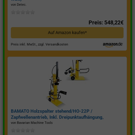
von Detec.
Preis: 548,22€
Auf Amazon kaufen*
Preis inkl. MwSt., zzgl. Versandkosten
BAMATO Holzspalter stehend/HO-22P /
Zapfwellenantrieb, Inkl. Dreipunktaufhängung,
Spaltkraft 22 Tonnen*
von Bavarian Machine Tools