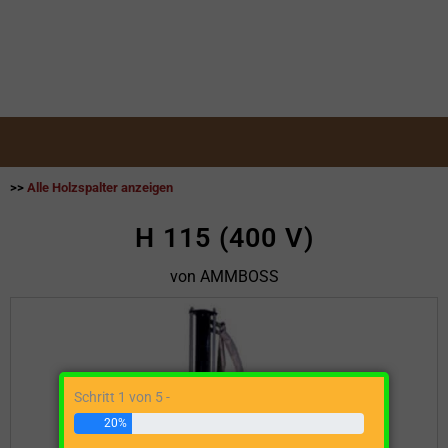
>>
Alle Holzspalter anzeigen
H 115 (400 V)
von AMMBOSS
Schritt 1 von 5 -
20%