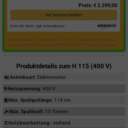
Preis: € 2.299,00
Auf Amazon kaufen*
Preis inkl. MwSt., zzgl. Versandkosten
Zuletzt aktualisiert am 18. Dezember 2023 um 21:50 . Ich weise darauf hin, dass sich die
hier angezeigten Preise inzwischen geändert haben können. Alle Angaben ohne Gewähr.
Produktdetails zum
H 115 (400 V)
Antriebsart:
Elektromotor
Netzspannung:
400 V
Max. Spaltgutlänge:
114 cm
Max. Spaltkraft:
13 Tonnen
Holzbearbeitung:
stehend