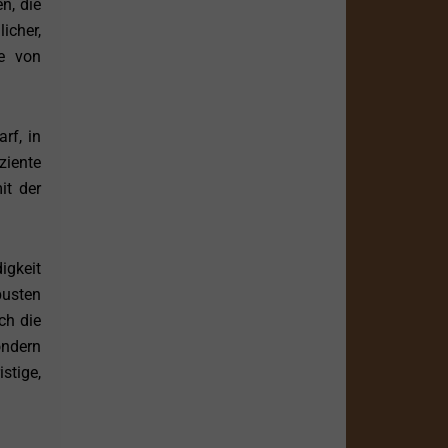
n, die
icher,
e von
rf, in
ziente
it der
igkeit
busten
ch die
ondern
stige,