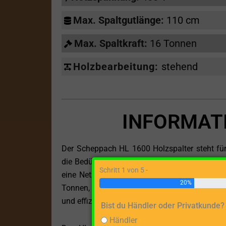
Max. Spaltgutlänge:
110 cm
Max. Spaltkraft:
16 Tonnen
Holzbearbeitung:
stehend
INFORMAT
Der Scheppach HL 1600 Holzspalter steht für e
die Bedürfnisse anspruchsvoller Anwender abg
Schritt 1 von 5 -
eine Netzspannung von 400 V angetrieben wir
20%
Tonnen, die selbst die härtesten und längst
und effizient spaltet.
Bist du Händler oder Privatkunde?
Händler