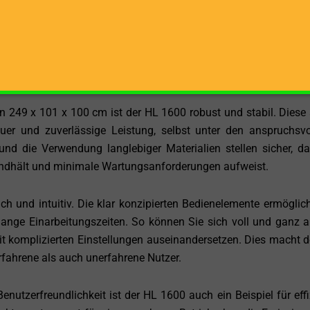
e Bauweise, die eine komfortable und sichere Arbeitsum
 erlaubt es Ihnen, das Holz ohne übermäßiges Bücken oder He
duziert und die Effizienz erhöht. Mit einer Vorlaufgeschwindigke
von 6,4 cm/s ist der Holzspalter nicht nur kraftvoll, sonder
 kürzerer Zeit mehr Holz zu verarbeiten.
249 x 101 x 100 cm ist der HL 1600 robust und stabil. Diese 
uer und zuverlässige Leistung, selbst unter den anspruchsvo
nd die Verwendung langlebiger Materialien stellen sicher, da
andhält und minimale Wartungsanforderungen aufweist.
h und intuitiv. Die klar konzipierten Bedienelemente ermöglic
 lange Einarbeitungszeiten. So können Sie sich voll und ganz a
it komplizierten Einstellungen auseinandersetzen. Dies macht 
fahrene als auch unerfahrene Nutzer.
utzerfreundlichkeit ist der HL 1600 auch ein Beispiel für effi