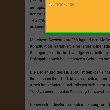
Der HL 1600 besticht durch seine stehend
Privatkunde
ermöglicht. Diese ergonomische Ausrichtung
bearbeiten, was die körperliche Anstrengung re
14,2 cm/s und einer Rücklaufgeschwindigkeit 
außergewöhnlich schnell, was Ihnen erlaubt, in
Mit einem Gewicht von 268 kg und den Maßen 
Konstruktion garantiert eine lange Lebensda
Bedingungen. Die hochwertige Verarbeitung u
Holzspalter auch bei intensivem Gebrauch st
Die Bedienung des HL 1600 ist denkbar einfac
Ihnen, schnell und effektiv zu arbeiten, ohne
Arbeit konzentrieren und müssen sich nicht m
1600 zu einem idealen Werkzeug für sowohl er
Neben seiner beeindruckenden Leistung und Ben