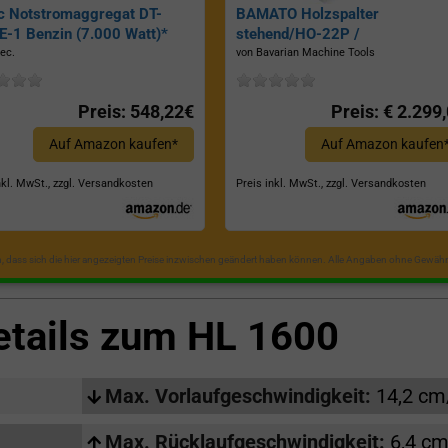
c Notstromaggregat DT-
BAMATO Holzspalter
-1 Benzin (7.000 Watt)*
stehend/HO-22P /
Zapfwellenantrieb, Inkl.
ec.
von Bavarian Machine Tools
Dreipunktaufhängung, Spaltkraf
22 Tonnen*
Preis: 548,22€
Preis: € 2.299
Auf Amazon kaufen*
Auf Amazon kaufen
nkl. MwSt., zzgl. Versandkosten
Preis inkl. MwSt., zzgl. Versandkosten
in, dass sich die hier angezeigten Preise inzwischen geändert haben können. Alle Angaben ohne Gewähr
etails zum
HL 1600
Max. Vorlaufgeschwindigkeit:
14,2 cm
Max. Rücklaufgeschwindigkeit:
6,4 cm