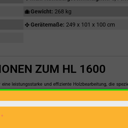
Gewicht:
268 kg
Gerätemaße:
249 x 101 x 100 cm
IONEN ZUM HL 1600
ine leistungsstarke und effiziente Holzbearbeitung, die spezie
estimmt ist. Ausgerüstet mit einem robusten Elektromotor, der
d, bietet dieser Holzspalter eine beeindruckende Spaltkraft 
en Holzstücke bis zu einer maximalen Länge von 110 cm zuver