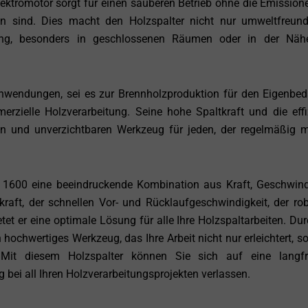
ktromotor sorgt für einen sauberen Betrieb ohne die Emissione
en sind. Dies macht den Holzspalter nicht nur umweltfreundl
ng, besonders in geschlossenen Räumen oder in der Näh
Anwendungen, sei es zur Brennholzproduktion für den Eigenbeda
erzielle Holzverarbeitung. Seine hohe Spaltkraft und die effi
n und unverzichtbaren Werkzeug für jeden, der regelmäßig m
600 eine beeindruckende Kombination aus Kraft, Geschwind
tkraft, der schnellen Vor- und Rücklaufgeschwindigkeit, der ro
et er eine optimale Lösung für alle Ihre Holzspaltarbeiten. Dur
n hochwertiges Werkzeug, das Ihre Arbeit nicht nur erleichtert, s
it diesem Holzspalter können Sie sich auf eine langfri
 bei all Ihren Holzverarbeitungsprojekten verlassen.