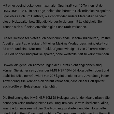
Mit einer beeindruckenden maximalen Spaltkraft von 10 Tonnen ist der
HMG HSP 10M-DI in der Lage, selbst das härteste Holz mühelos zu spalten.
Egal, ob es sich um Hartholz, Weichholz oder andere Materialien handelt,
dieser Holzspalter bewältigt die Herausforderung mit Leichtigkeit. Sie
können sich auf seine Zuverlässigkeit und Kraft verlassen.
Dieser Holzspalter bietet auch beeindruckende Geschwindigkeiten, um Ihre
Arbeit effizient zu erledigen. Mit einer Maximal-Vorlaufgeschwindigkeit von
33 cm/s und einer Maximal-Rücklaufgeschwindigkeit von 22 cm/s können
Sie Holz schnell und präzise spalten, ohne wertvolle Zeit zu verschwenden.
Obwohl die genauen Abmessungen des Geräts nicht angegeben sind,
können Sie sicher sein, dass der HMG HSP 10M-DI Holzspalter robust und
stabil ist. Mit einem Gewicht von 296 kg ist er sicher und zuverlässig in der
Anwendung. Sie können sich darauf verlassen, dass dieser Holzspalter
auch größeren Belastungen standhält.
Die Bedienung des HMG HSP 10M-DI Holzspalters ist denkbar einfach. Sie
benötigen keine umfangreiche Schulung, um das Gerät zu bedienen. Alles,
was Sie tun müssen, ist den Spaltvorgang zu starten, und der Holzspalter
erledigt den Rest. Dies spart nicht nur Zeit, sondern macht das Arbeiten mit