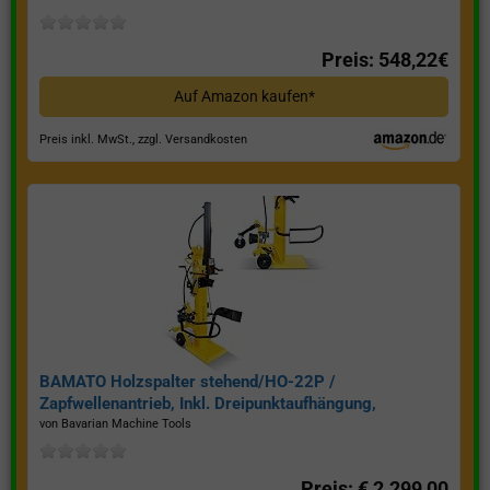
Preis: 548,22€
Auf Amazon kaufen*
Preis inkl. MwSt., zzgl. Versandkosten
BAMATO Holzspalter stehend/HO-22P /
Zapfwellenantrieb, Inkl. Dreipunktaufhängung,
Spaltkraft 22 Tonnen*
von Bavarian Machine Tools
Preis: € 2.299,00