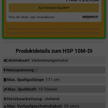
Auf Amazon kaufen*
Preis inkl. MwSt., zzgl. Versandkosten
Zuletzt aktualisiert am 18. Dezember 2023 um 21:50 . Ich weise darauf hin, dass sich die
hier angezeigten Preise inzwischen geändert haben können. Alle Angaben ohne Gewähr.
Produktdetails zum
HSP 10M-DI
Antriebsart:
Verbrennungsmotor
Netzspannung:
/
Max. Spaltgutlänge:
111 cm
Max. Spaltkraft:
10 Tonnen
Holzbearbeitung:
stehend
Max. Vorlaufgeschwindigkeit:
33 cm/s