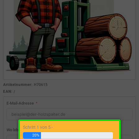
Artikelnummer:
H70615
EAN:
/
E-Mail-Adresse
Schritt 1 von 5 -
Wo lebst du?
20%