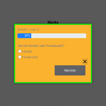
Marke
Schritt 1 von 5 -
20%
Bist du Händler oder Privatkunde?
Spaltgutlänge
Händler
Privatkunde
Nächste
Antriebsart