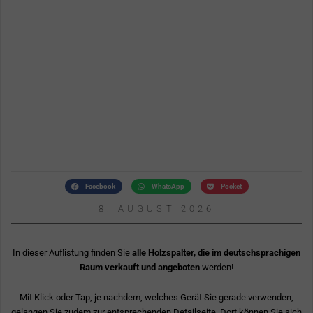
Facebook
WhatsApp
Pocket
8. AUGUST 2026
In dieser Auflistung finden Sie
alle Holzspalter, die im deutschsprachigen
Raum verkauft und angeboten
werden!
Mit Klick oder Tap, je nachdem, welches Gerät Sie gerade verwenden,
gelangen Sie zudem zur entsprechenden Detailseite. Dort können Sie sich